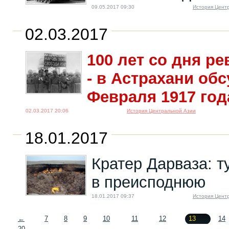
09.05.2017 09:30
История Цент
02.03.2017
100 лет со дня р
- в Астрахани об
Февраля 1917 год
02.03.2017 20:06
История Центральной Азии
18.01.2017
Кратер Дарваза: т
в преисподнюю
18.01.2017 09:37
История Цент
←
7
8
9
10
11
12
13
14
20
→