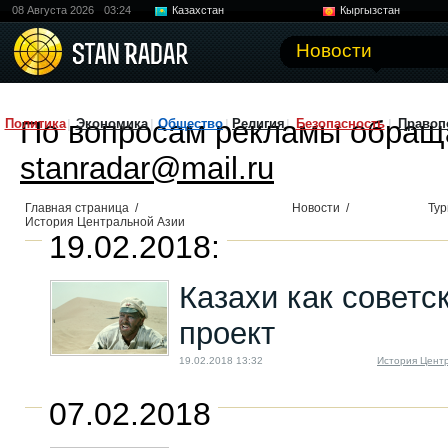
08 Августа 2026
03:24
Казахстан
Кыргызстан
Узбекистан
Китай
Новости
По вопросам рекламы обращ
Политика
Экономика
Общество
Религия
Безопасность
Правоп
stanradar@mail.ru
Главная страница
/
Новости
/
Тур
История Центральной Азии
19.02.2018:
Казахи как советс
проект
19.02.2018 13:32
История Цент
07.02.2018