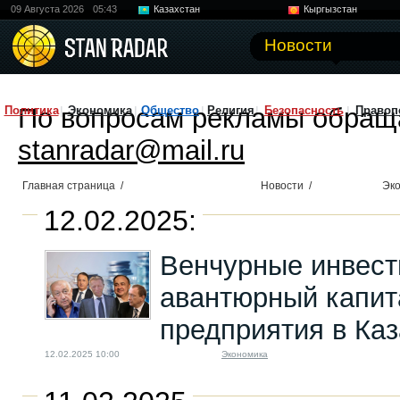
09 Августа 2026
05:43
Казахстан
Кыргызстан
Узбекистан
Китай
Новости
По вопросам рекламы обращ
Политика
Экономика
Общество
Религия
Безопасность
Правоп
stanradar@mail.ru
Главная страница
/
Новости
/
Эк
12.02.2025:
Венчурные инвест
авантюрный капит
предприятия в Ка
12.02.2025 10:00
Экономика