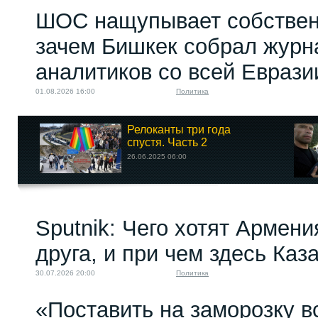
ШОС нащупывает собствен
зачем Бишкек собрал журн
аналитиков со всей Еврази
01.08.2026 16:00
Политика
Релоканты три года
спустя. Часть 2
26.06.2025 06:00
Sputnik: Чего хотят Армени
друга, и при чем здесь Каз
30.07.2026 20:00
Политика
«Поставить на заморозку в