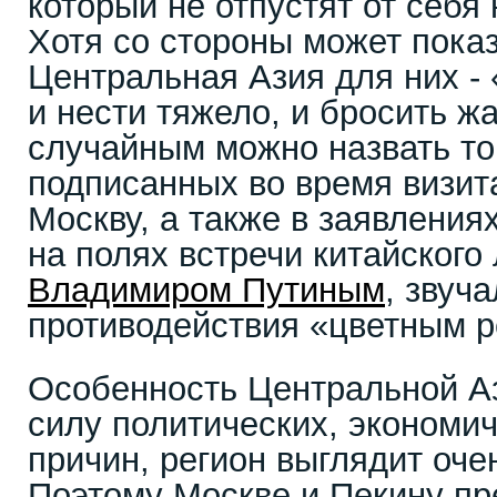
который не отпустят от себя 
Хотя со стороны может показ
Центральная Азия для них - 
и нести тяжело, и бросить ж
случайным можно назвать то,
подписанных во время визи
Москву, а также в заявления
на полях встречи китайского
Владимиром Путиным
, звуч
противодействия «цветным 
Особенность Центральной Аз
силу политических, экономи
причин, регион выглядит оче
Поэтому Москве и Пекину пр