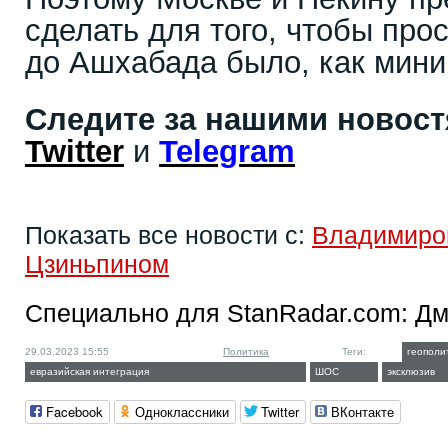
сделать для того, чтобы про
до Ашхабада было, как мин
Следите за нашими новос
Twitter
и
Telegram
Показать все новости с:
Владимиро
Цзиньпином
Специально для StanRadar.com:
Дм
29.03.2023 15:55
Политика
Теги:
геополи
евразийская интеграция
ШОС
эксклюзив
Facebook
Одноклассники
Twitter
ВКонтакте