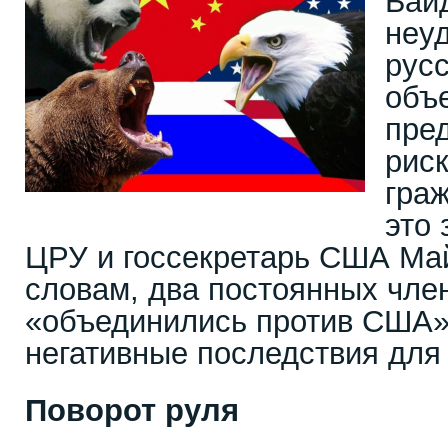
Бай
неуд
рус
объе
пре
рис
гра
это
ЦРУ и госсекретарь США Май
словам, два постоянных чл
«объединились против США»,
негативные последствия для
Поворот руля