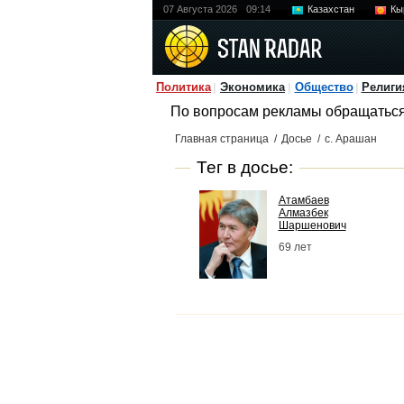
07 Августа 2026
09:14
Казахстан
Кы
Политика
Экономика
Общество
Религи
По вопросам рекламы обращатьс
Главная страница
/
Досье
/
с. Арашан
Тег в досье:
Атамбаев
Алмазбек
Шаршенович
69 лет