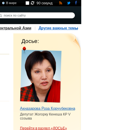
В мире
90 секунд
ентральной Азии
Другие важные темы
Досье:
Акназарова Роза Корчубековна
Депутат Жогорку Кенеша КР V
созыва
Перейти в раздел «ДОСЬЕ»