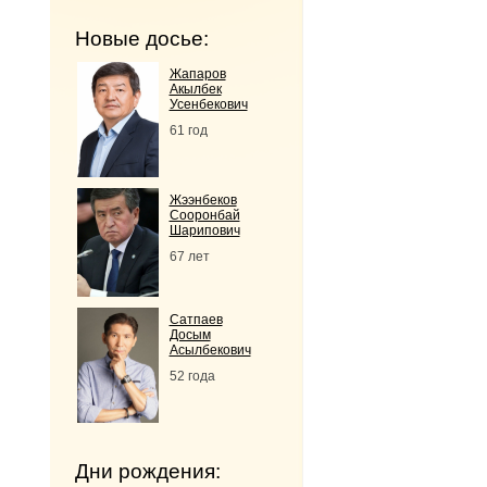
Новые досье:
Жапаров
Акылбек
Усенбекович
61 год
Жээнбеков
Сооронбай
Шарипович
67 лет
Сатпаев
Досым
Асылбекович
52 года
Дни рождения: