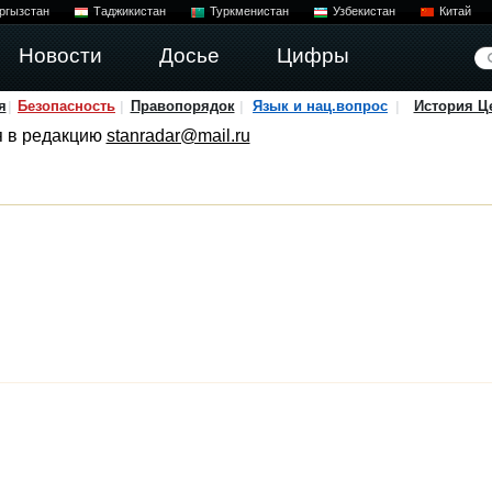
ргызстан
Таджикистан
Туркменистан
Узбекистан
Китай
Новости
Досье
Цифры
я
Безопасность
Правопорядок
Язык и нац.вопрос
История Ц
я в редакцию
stanradar@mail.ru