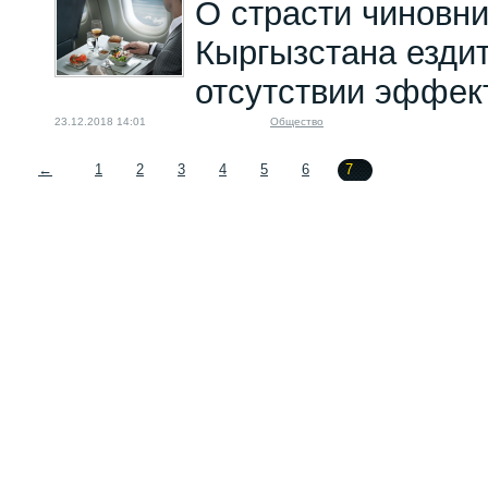
О страсти чиновн
Кыргызстана ездит
отсутствии эффек
23.12.2018 14:01
Общество
←
1
2
3
4
5
6
7