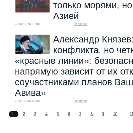
только морями, н
Азией
27.02.2026 08:00
Политика
Александр Князев
конфликта, но чет
«красные линии»: безопасн
напрямую зависит от их от
соучастниками планов Ваш
Авива»
28.01.2026 12:00
Политика
1
2
3
4
5
6
7
8
9
10
1