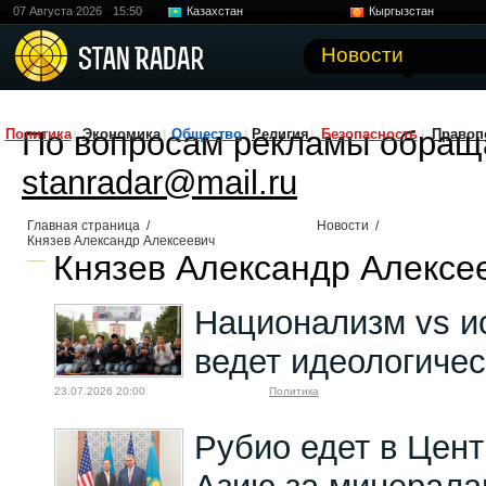
07 Августа 2026
15:50
Казахстан
Кыргызстан
Узбекистан
Китай
Новости
По вопросам рекламы обращ
Политика
Экономика
Общество
Религия
Безопасность
Правоп
stanradar@mail.ru
Главная страница
/
Новости
/
Князев Александр Алексеевич
Князев Александр Алексее
Национализм vs и
ведет идеологичес
23.07.2026 20:00
Политика
Рубио едет в Цен