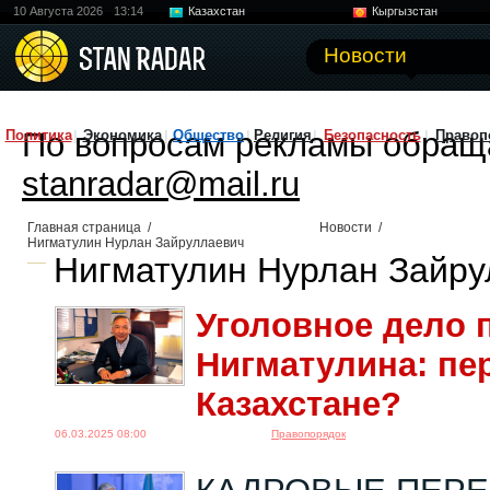
10 Августа 2026
13:14
Казахстан
Кыргызстан
Узбекистан
Китай
Новости
По вопросам рекламы обращ
Политика
Экономика
Общество
Религия
Безопасность
Правоп
stanradar@mail.ru
Главная страница
/
Новости
/
Нигматулин Нурлан Зайруллаевич
Нигматулин Нурлан Зайру
Уголовное дело 
Нигматулина: пе
Казахстане?
06.03.2025 08:00
Правопорядок