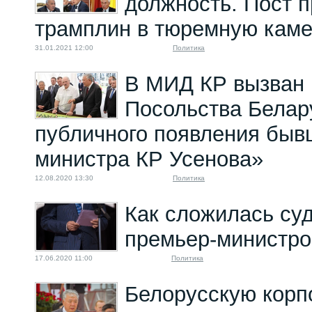
должность. Пост п
трамплин в тюремную кам
31.01.2021 12:00
Политика
В МИД КР вызван 
Посольства Белар
публичного появления быв
министра КР Усенова»
12.08.2020 13:30
Политика
Как сложилась су
премьер-министро
17.06.2020 11:00
Политика
Белорусскую корп