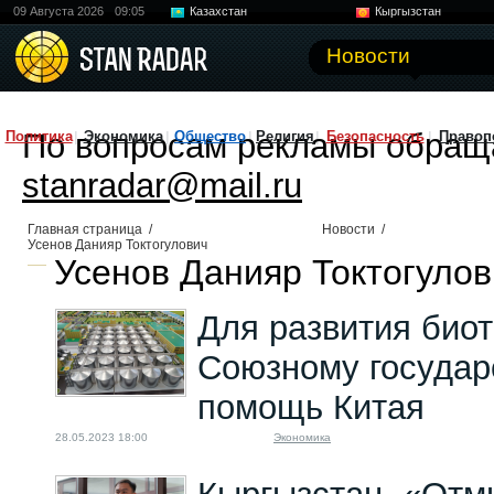
09 Августа 2026
09:05
Казахстан
Кыргызстан
Узбекистан
Китай
Новости
По вопросам рекламы обращ
Политика
Экономика
Общество
Религия
Безопасность
Правоп
stanradar@mail.ru
Главная страница
/
Новости
/
Усенов Данияр Токтогулович
Усенов Данияр Токтогулов
Для развития био
Союзному государ
помощь Китая
28.05.2023 18:00
Экономика