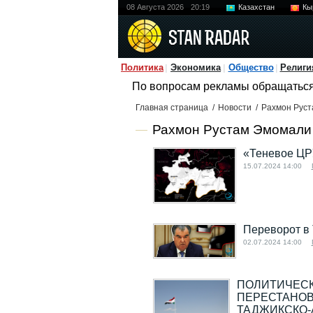
08 Августа 2026
20:19
Казахстан
Кы
Политика
Экономика
Общество
Религи
По вопросам рекламы обращатьс
Главная страница
/
Новости
/
Рахмон Рус
Рахмон Рустам Эмомали 
«Теневое ЦРУ
15.07.2024 14:00
Переворот в 
02.07.2024 14:00
ПОЛИТИЧЕСК
ПЕРЕСТАНОВ
ТАДЖИКСКО