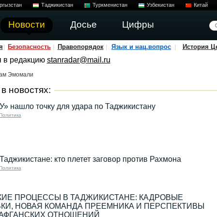
ргызстан
Таджикистан
Туркменистан
Узбекистан
Китай
Новости
Досье
Цифры
я
Безопасность
Правопорядок
Язык и нац.вопрос
История Ц
я в редакцию
stanradar@mail.ru
там Эмомали
в новостях:
» нашло точку для удара по Таджикистану
Политика
Таджикистане: кто плетет заговор против Рахмона
Политика
ИЕ ПРОЦЕССЫ В ТАДЖИКИСТАНЕ: КАДРОВЫЕ
КИ, НОВАЯ КОМАНДА ПРЕЕМНИКА И ПЕРСПЕКТИВЫ
-АФГАНСКИХ ОТНОШЕНИЙ