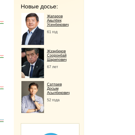
Новые досье:
Жапаров
Акылбек
Усенбекович
61 год
Жээнбеков
Сооронбай
Шарипович
67 лет
Сатпаев
Досым
Асылбекович
52 года