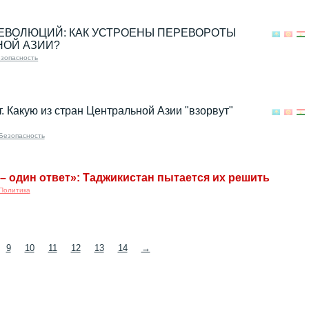
ЕВОЛЮЦИЙ: КАК УСТРОЕНЫ ПЕРЕВОРОТЫ
НОЙ АЗИИ?
зопасность
. Какую из стран Центральной Азии "взорвут"
Безопасность
 – один ответ»: Таджикистан пытается их решить
Политика
9
10
11
12
13
14
→