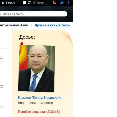
В мире
90 секунд
ентральной Азии
Другие важные темы
Досье:
Разаков Жениш Парпиевич
Вице-премьер-министр
Перейти в раздел «ДОСЬЕ»