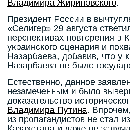
Владимира Жириновского
.
Президент России в вычтупл
«Селигер» 29 августа ответи
перспективах повторения в 
украинского сценария и пох
Назарбаева, добавив, что у 
Назарбаева не было государ
Естественно, данное заявле
незамеченным и было вывер
доказательство историческо
Владимира Путина
. Впрочем
из пропагандистов не стал и
Казахстана и даже не задума