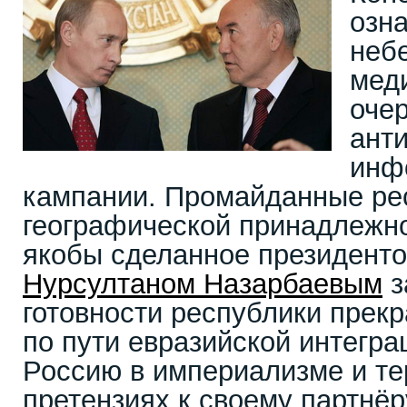
озн
неб
мед
оче
ант
инф
кампании. Промайданные ре
географической принадлежно
якобы сделанное президенто
Нурсултаном Назарбаевым
з
готовности республики прек
по пути евразийской интегра
Россию в империализме и т
претензиях к своему партнё