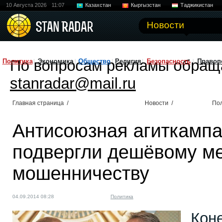
10 Августа 2026
11:07
Казахстан
Кыргызстан
Таджикистан
Новости
По вопросам рекламы обращ
Политика
Экономика
Общество
Религия
Безопасность
Правоп
stanradar@mail.ru
Главная страница
/
Новости
/
По
Антисоюзная агиткампа
подвергли дешёвому м
мошенничеству
04.09.2014 08:28
Политика
Коне