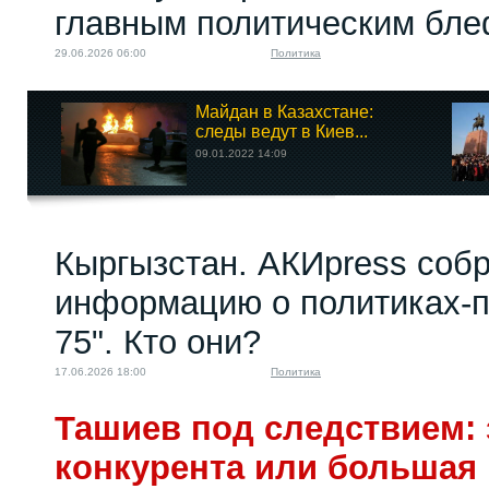
главным политическим бл
29.06.2026 06:00
Политика
Майдан в Казахстане:
следы ведут в Киев...
09.01.2022 14:09
Кыргызстан. АКИpress соб
информацию о политиках-п
75". Кто они?
17.06.2026 18:00
Политика
Ташиев под следствием: 
конкурента или большая