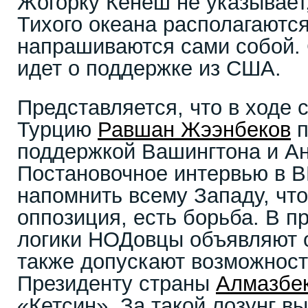
Жогорку Кенеш не указывает,
Тихого океана располагаютс
напрашиваются сами собой. 
идет о поддержке из США.
Представляется, что в ходе 
Турцию
Равшан Жээнбеков
п
поддержкой Вашингтона и А
Постановочное интервью в 
напомнить всему Западу, что
оппозиция, есть борьба. В п
логики НОДовцы объявляют о
также допускают возможност
Президенту страны
Алмазбе
«Кетсин». За такой лозунг в