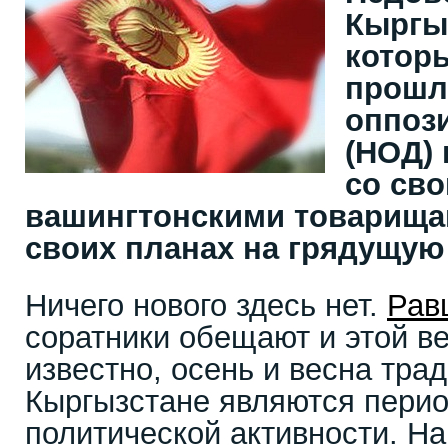
Кыргыз
котор
прошло
оппоз
(НОД) 
со св
вашингтонскими товарища
своих планах на грядущую 
Ничего нового здесь нет.
Рав
соратники обещают и этой ве
известно, осень и весна тра
Кыргызстане являются перио
политической активности. На