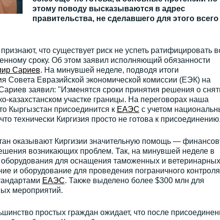
этому поводу высказываются в адрес
правительства, не сделавшего для этого всего
признают, что существует риск не успеть ратифицировать в
енному сроку. Об этом заявил исполняющий обязанности
мир Сариев
. На минувшей неделе, подводя итоги
ия Совета Евразийской экономической комиссии (ЕЭК) на
Сариев заявил: "Изменятся сроки принятия решения о снят
ко-казахстанском участке границы. На переговорах наша
то Кыргызстан присоединится к
ЕАЭС
с учетом национальн
 что технически Киргизия просто не готова к присоединению
хстан оказывают Киргизии значительную помощь — финансов
ешения возникающих проблем. Так, на минувшей неделе в
 оборудования для оснащения таможенных и ветеринарны
ние и оборудование для проведения пограничного контроля
стандартами
ЕАЭС
. Также выделено более $300 млн для
мых мероприятий.
ьшинство простых граждан ожидает, что после присоединен