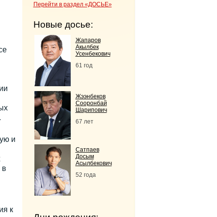
Перейти в раздел «ДОСЬЕ»
Новые досье:
Жапаров
Акылбек
се
Усенбекович
61 год
ии
Жээнбеков
Сооронбай
ых
Шарипович
.
67 лет
ую и
Сатпаев
Досым
х
Асылбекович
 в
52 года
ия к