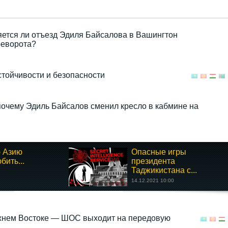
ется ли отъезд Эдиля Байсалова в Вашингтон
реворота?
стойчивости и безопасности
почему Эдиль Байсалов сменил кресло в кабмине на
 Азию
Опасные игры
бить...
президента
Таджикистана с...
14.12.2021 10:00
жнем Востоке — ШОС выходит на передовую