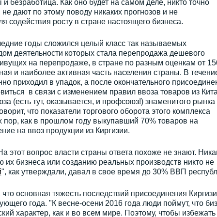
 безработица. Как оно будет на самом деле, никто точно
ы не дают по этому поводу никаких прогнозов и не
я содействия росту в стране настоящего бизнеса.
оследние годы сложился целый класс так называемых
дом деятельности которых стала перепродажа дешевого
ивущих на перепродаже, в стране по разным оценкам от 15
ная и наиболее активная часть населения страны. В течени
нно приходил в упадок, а после окончательного присоедине
виться в связи с изменением правил ввоза товаров из Кит
а (есть тут, оказывается, и профсоюз!) знаменитого рынка
ворит, что показатели торгового оборота этого комплекса
х пор, как в прошлом году выкупавший 70% товаров на
ние на ввоз продукции из Киргизии.
На этот вопрос власти страны ответа похоже не знают. Ника
 их бизнеса или созданию реальных производств никто не
й
", как утверждали, давал в свое время до 30% ВВП республ
, что основная тяжесть последствий присоединения Киргизи
ющего года. "К весне-осени 2016 года люди поймут, что би
кий характер, как и во всем мире. Поэтому, чтобы избежать