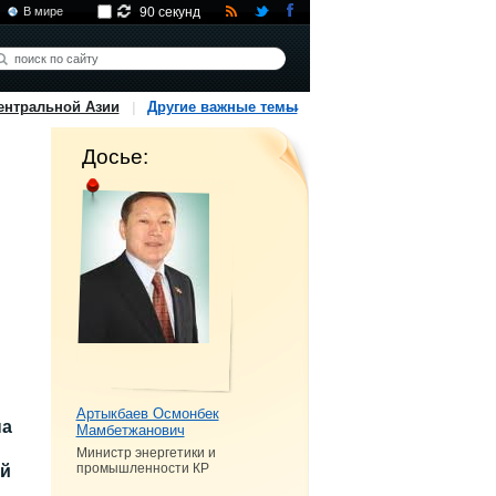
В мире
90 секунд
ентральной Азии
Другие важные темы
Досье:
Артыкбаев Осмонбек
на
Мамбетжанович
Министр энергетики и
промышленности КР
ий