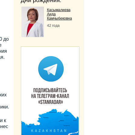
Дни рождения:
Касымалиева
Аида
Камчыбековна
42 года
0 до
е
ния
ая.
ких
ики.
и к
знес