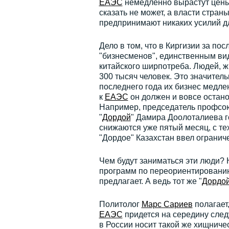
ЕАЭС
немедленно вырастут цены и
сказать не может, а власти стран
предпринимают никаких усилий дл
Дело в том, что в Киргизии за п
"бизнесменов", единственным ви
китайского ширпотреба. Людей, ж
300 тысяч человек. Это значитель
последнего года их бизнес медле
к
ЕАЭС
он должен и вовсе остано
Например, председатель профсоюз
"
Дордой
" Дамира Доолоталиева го
снижаются уже пятый месяц, с те
"Дордое" Казахстан ввел ограниче
Чем будут заниматься эти люди? 
программ по переориентированию
предлагает. А ведь тот же "
Дордо
Политолог
Марс Сариев
полагает
ЕАЭС
придется на середину следу
в России носит такой же хищничес