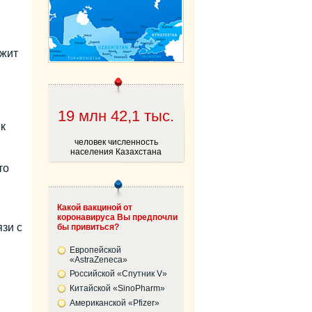
ржит
19 млн 42,1 тыс.
к
человек численность
населения Казахстана
то
Какой вакциной от
коронавируса Вы предпочли
язи с
бы привиться?
Европейской
«AstraZeneca»
Российской «Спутник V»
Китайской «SinoPharm»
Американской «Pfizer»