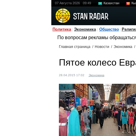
07 Августа 2026
09:49
Казахстан
Кы
Политика
Экономика
Общество
Религи
По вопросам рекламы обращатьс
Главная страница
/
Новости
/
Экономика
/
Пятое колесо Евр
28.04.2015 17:02
Экономика