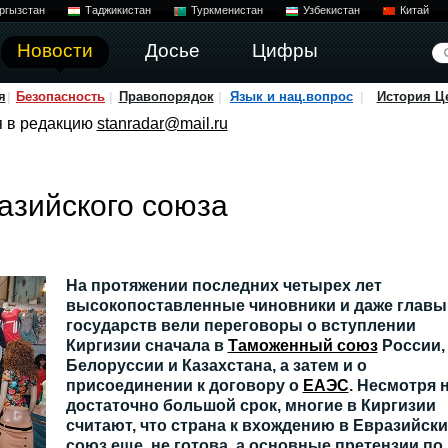
ргызстан
Таджикистан
Туркменистан
Узбекистан
Китай
Новости
Досье
Цифры
я
Безопасность
Правопорядок
Язык и нац.вопрос
История Ц
я в редакцию
stanradar@mail.ru
азийского союза
На протяжении последних четырех лет
высокопоставленные чиновники и даже главы
государств вели переговоры о вступлении
Киргизии сначала в
Таможенный союз
России,
Белоруссии и Казахстана, а затем и о
присоединении к договору о
ЕАЭС
. Несмотря 
достаточно большой срок, многие в Киргизии
считают, что страна к вхождению в Евразийск
союз еще не готова, а основные претензии по