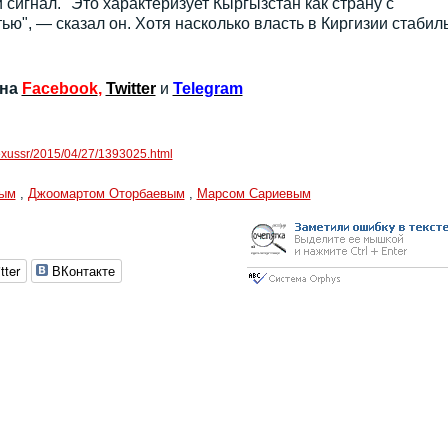
игнал. "Это характеризует Кыргызстан как страну с
ю", — сказал он. Хотя насколько власть в Киргизии стабил
 на
Facebook
,
Twitter
и
Telegram
/exussr/2015/04/27/1393025.html
вым
,
Джоомартом Оторбаевым
,
Марсом Сариевым
tter
ВКонтакте