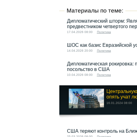
Материалы по теме:
Дипломатический шторм: Явля
предвестником четвертого пе
17.04.2026 08:00
Политика
ШОС как базис Евразийской у
14.04.2026 20:00
Политика
Дипломатическая рокировка: 
посольство в США
10.04.2026 08:00
Политика
Центральную
опять учат лю
16.01.2024 08:00
США теряют контроль на Бли
25.03.2026 08:00
Политика