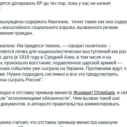
тся дотировать КР до тех пор, пока у нас не начнет
.
т вынуждена содержать Киргизию, точно также как она соде
ь масштабного социального взрыва, вызванного резким
жения граждан.
тели. Им придется тяжело, — говорит политолог. –
ляется почва для националистических выступлений как раз 
с дата (в 1916 году в Средней Азии, в том числе и на
и, произошло восстание, подавленное царской армией —
ских событиях уже сыграли на Украине. Противники ждут, ч
ие. Нужно подходить системно и все это предусмотреть.
на сыграть Россия".
подал в отставку премьер министр
Жоомарт Оторбаев
, в св
али "исполняющими обязанности". Чем вызван такой шаг
документов, в аппарате правительства комментировать
кека считает, что отставка премьер-министра накануне