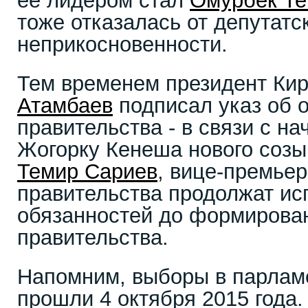
ее лидером стал
Омурбек Те
тоже отказалась от депутатс
неприкосновенности.
Тем временем президент Ки
Атамбаев
подписал указ об о
правительства - в связи с н
Жогорку Кенеша нового созы
Темир Сариев
, вице-премье
правительства продолжат ис
обязанностей до формирован
правительства.
Напомним, выборы в парлам
прошли 4 октября 2015 года