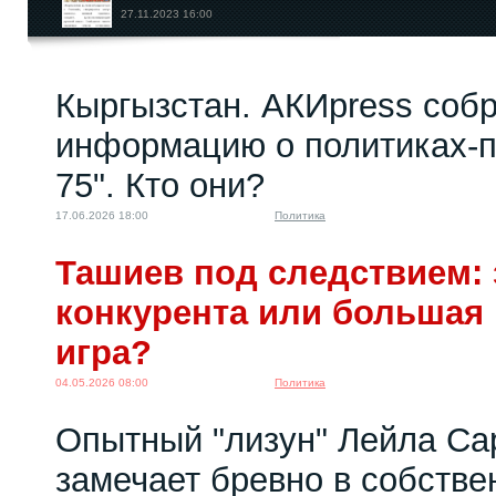
27.11.2023 16:00
Кыргызстан. АКИpress соб
Образование в
Кыргызстане: между
информацию о политиках-п
новой...
12.06.2026 06:00
75". Кто они?
17.06.2026 18:00
Политика
Ташиев под следствием: 
конкурента или большая
игра?
04.05.2026 08:00
Политика
Опытный "лизун" Лейла Са
замечает бревно в собстве