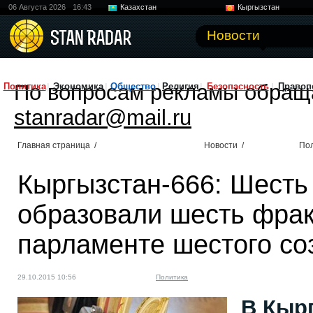
06 Августа 2026
16:43
Казахстан
Кыргызстан
Узбекистан
Китай
Новости
По вопросам рекламы обращ
Политика
Экономика
Общество
Религия
Безопасность
Правоп
stanradar@mail.ru
Главная страница
/
Новости
/
По
Кыргызстан-666: Шесть
образовали шесть фрак
парламенте шестого со
29.10.2015 10:56
Политика
В Кырг