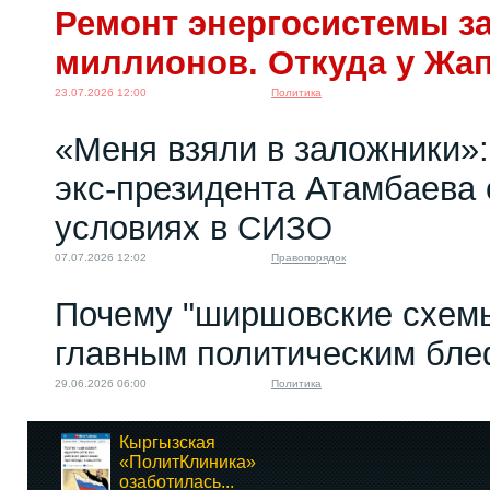
Ремонт энергосистемы за
миллионов. Откуда у Жа
23.07.2026 12:00
Политика
«Меня взяли в заложники»:
экс‑президента Атамбаева 
условиях в СИЗО
07.07.2026 12:02
Правопорядок
Почему "ширшовские схемы
главным политическим бл
29.06.2026 06:00
Политика
Кыргызская
«ПолитКлиника»
озаботилась...