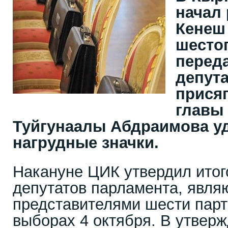
начал
Кенеш
шестог
переда
депут
присяг
главы
Туйгунаалы Абдраимова у
нагрудные значки.
Накануне ЦИК утвердил итог
депутатов парламента, явл
представителями шести парт
выборах 4 октября. В утверж