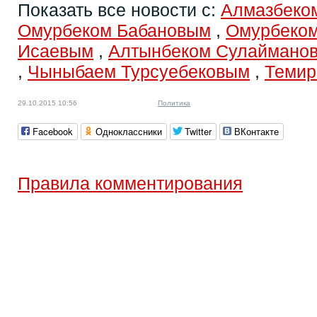
Показать все новости с:
Алмазбеко
Омурбеком Бабановым
,
Омурбеком
Исаевым
,
Алтынбеком Сулаймано
,
Чыныбаем Турсуебековым
,
Темир
29.10.2015 10:56
Политика
Facebook
Одноклассники
Twitter
ВКонтакте
Правила комментирования