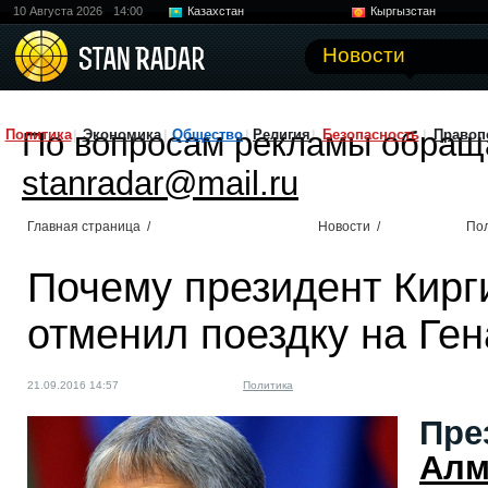
10 Августа 2026
14:00
Казахстан
Кыргызстан
Узбекистан
Китай
Новости
По вопросам рекламы обращ
Политика
Экономика
Общество
Религия
Безопасность
Правоп
stanradar@mail.ru
Главная страница
/
Новости
/
По
Почему президент Кирг
отменил поездку на Г
21.09.2016 14:57
Политика
Пре
Алм