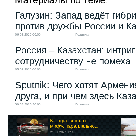
Материалы по теме:
Галузин: Запад ведёт гибр
против дружбы России и К
06.08.2026 06:00
Политика
Россия – Казахстан: интри
сотрудничеству не помеха
05.08.2026 06:00
Политика
Sputnik: Чего хотят Армени
друга, и при чем здесь Каз
30.07.2026 20:00
Политика
Как «развенчать
миф», параллельно...
23.01.2024 12:00