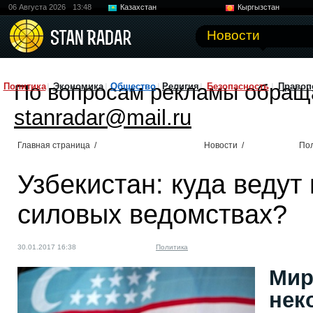
06 Августа 2026
13:48
Казахстан
Кыргызстан
Узбекистан
Китай
Новости
По вопросам рекламы обращ
Политика
Экономика
Общество
Религия
Безопасность
Правоп
stanradar@mail.ru
Главная страница
/
Новости
/
По
Узбекистан: куда ведут
силовых ведомствах?
30.01.2017 16:38
Политика
Мир
нек