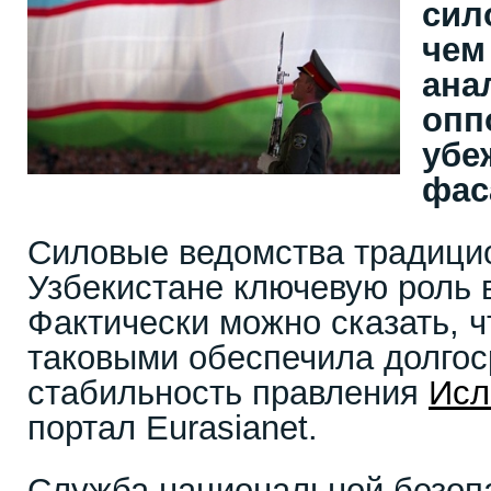
сил
чем
ана
опп
убе
фас
Силовые ведомства традицио
Узбекистане ключевую роль в
Фактически можно сказать, ч
таковыми обеспечила долгос
стабильность правления
Исл
портал Eurasianet.
Служба национальной безоп