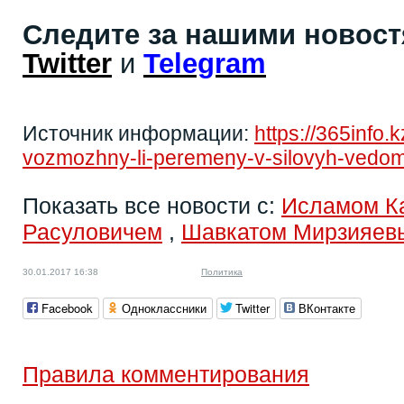
Следите за нашими новос
Twitter
и
Telegram
Источник информации:
https://365info.
vozmozhny-li-peremeny-v-silovyh-vedomst
Показать все новости с:
Исламом К
Расуловичем
,
Шавкатом Мирзияев
30.01.2017 16:38
Политика
Facebook
Одноклассники
Twitter
ВКонтакте
Правила комментирования