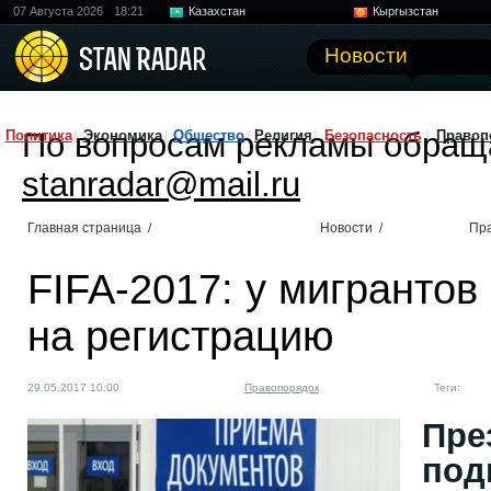
07 Августа 2026
18:21
Казахстан
Кыргызстан
Узбекистан
Китай
Новости
По вопросам рекламы обращ
Политика
Экономика
Общество
Религия
Безопасность
Правоп
stanradar@mail.ru
Главная страница
/
Новости
/
Пр
FIFA-2017: у мигрантов
на регистрацию
29.05.2017 10:00
Правопорядок
Теги:
Пре
под