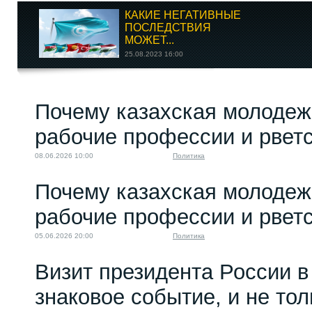
КАКИЕ НЕГАТИВНЫЕ
ПОСЛЕДСТВИЯ
МОЖЕТ...
25.08.2023 16:00
Теракт в Крокусе:
Почему казахская молодеж
акция против России
и...
рабочие профессии и рветс
22.04.2024 11:56
08.06.2026 10:00
Политика
Почему казахская молодеж
рабочие профессии и рветс
05.06.2026 20:00
Политика
Визит президента России в
знаковое событие, и не то