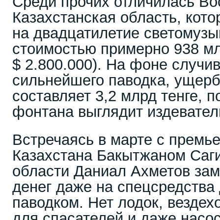
Среди прочих отличилась Во
Казахстанская область, кото
на двадцатилетие светомуз
стоимостью примерно 938 мл
$ 2.800.000). На фоне случи
сильнейшего паводка, ущерб 
составляет 3,2 млрд тенге, п
фонтана выглядит издевател
Встречаясь в марте с премь
Казахстана Бакытжаном Саг
области Даниал Ахметов заме
денег даже на спецсредства
паводком. Нет лодок, вездех
для спасателей и даже насос