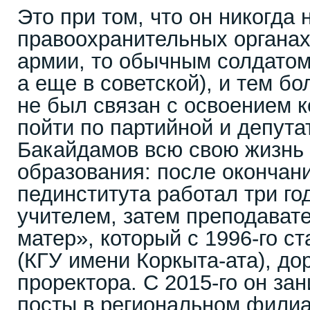
Это при том, что он никогда 
правоохранительных органах
армии, то обычным солдатом 
а еще в советской), и тем б
не был связан с освоением ко
пойти по партийной и депутат
Бакайдамов всю свою жизнь
образования: после окончан
пединститута работал три г
учителем, затем преподават
матер», который с 1996-го с
(КГУ имени Коркыта-ата), до
проректора. С 2015-го он з
посты в региональном филиа