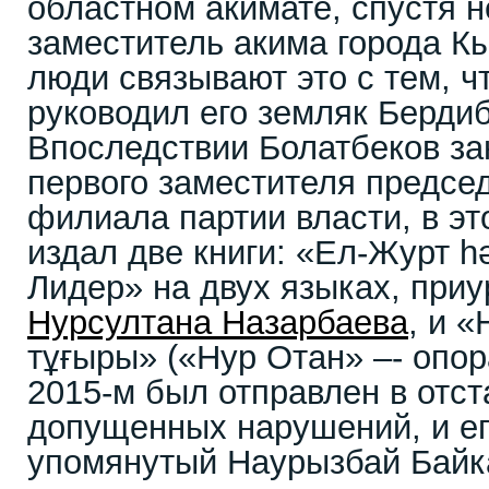
областном акимате, спустя н
заместитель акима города 
люди связывают это с тем, ч
руководил его земляк Берди
Впоследствии Болатбеков з
первого заместителя предсе
филиала партии власти, в эт
издал две книги: «Ел-Журт 
Лидер» на двух языках, при
Нурсултана Назарбаева
, и «
тұғыры» («Нур Отан» –- опор
2015-м был отправлен в отст
допущенных нарушений, и ег
упомянутый Наурызбай Байк