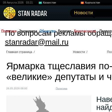
09 Августа 2026
03:21
Казахстан
Кыргызстан
Узбекистан
Китай
Новости
По вопросам рекламы обращ
Политика
Экономика
Общество
Религия
Безопасность
Правоп
stanradar@mail.ru
Главная страница
/
Новости
/
По
Ярмарка тщеславия по
«великие» депутаты и 
26.05.2026 08:00
Политика
Нав
найд