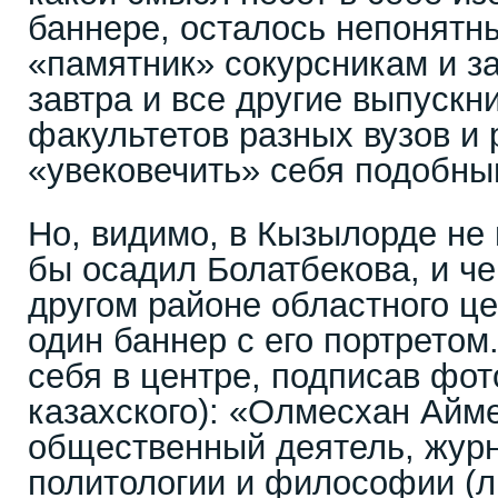
баннере, осталось непонятн
«памятник» сокурсникам и з
завтра и все другие выпускн
факультетов разных вузов и 
«увековечить» себя подобн
Но, видимо, в Кызылорде не 
бы осадил Болатбекова, и че
другом районе областного ц
один баннер с его портретом
себя в центре, подписав фото
казахского): «Олмесхан Айм
общественный деятель, журн
политологии и философии (л