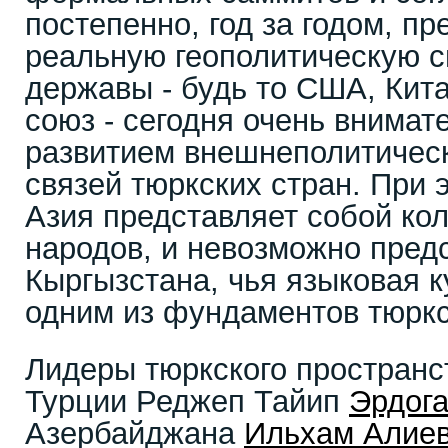
постепенно, год за годом, п
реальную геополитическую с
державы - будь то США, Кит
союз - сегодня очень внимат
развитием внешнеполитическ
связей тюркских стран. При
Азия представляет собой ко
народов, и невозможно предс
Кыргызстана, чья языковая к
одним из фундаментов тюркс
Лидеры тюркского пространст
Турции Реджеп Тайип
Эрдог
Азербайджана
Ильхам Алие