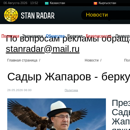
06 Августа 2026
13:52
Казахстан
Кыргызстан
Узбекистан
Китай
Новости
По вопросам рекламы обращ
Политика
Экономика
Общество
Религия
Безопасность
Правоп
stanradar@mail.ru
Главная страница
/
Новости
/
По
Садыр Жапаров - берку
26.05.2026 06:00
Политика
Пре
Сад
Жап