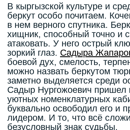
В кыргызской культуре и сре
беркут особо почитаем. Коче
в нем верного спутника. Бер
хищник, способный точно и 
атаковать. У него острый клю
зоркий глаз.
Садыра Жапаро
боевой дух, смелость, терпе
можно назвать беркутом тюр
заметно выделяется среди о
Садыр Нургожоевич пришел к
уютных номенклатурных каби
буквально освободил его и п
лидером. И то, что всё слож
безусловный знак судьбы.