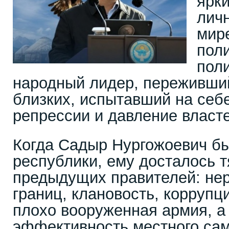
ярк
лич
мир
пол
пол
народный лидер, переживши
близких, испытавший на себ
репрессии и давление власте
Когда Садыр Нургожоевич бы
республики, ему досталось 
предыдущих правителей: не
границ, клановость, коррупц
плохо вооруженная армия, а
эффективность местного са