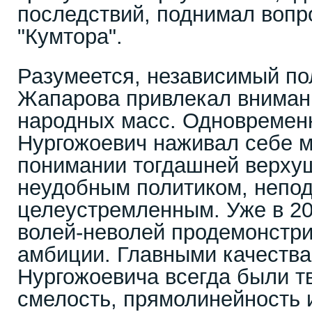
последствий, поднимал вопр
"Кумтора".
Разумеется, независимый по
Жапарова привлекал вниман
народных масс. Одновремен
Нургожоевич наживал себе м
понимании тогдашней верху
неудобным политиком, непо
целеустремленным. Уже в 20
волей-неволей продемонстри
амбиции. Главными качеств
Нургожоевича всегда были т
смелость, прямолинейность 