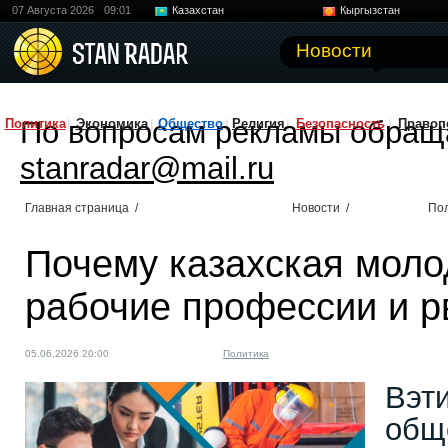
07 Августа 2026
09:01
Казахстан
Кыргызстан
Узбекистан
Китай
Новости
По вопросам рекламы обращ
Политика
Экономика
Общество
Религия
Безопасность
Правоп
stanradar@mail.ru
Главная страница
/
Новости
/
По
Почему казахская моло
рабочие профессии и р
05.06.2026 20:00
Политика
Вэти
общ