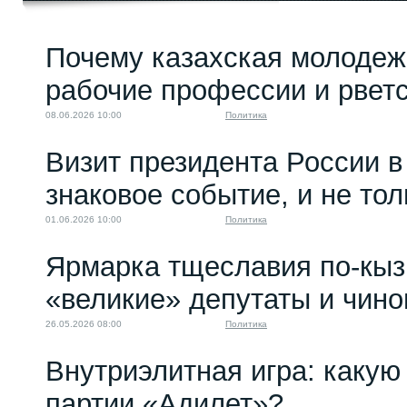
Бойтесь американцев,
Почему казахская молодеж
оружие приносящих
27.03.2023 08:01
рабочие профессии и рветс
08.06.2026 10:00
Политика
Визит президента России в
знаковое событие, и не то
01.06.2026 10:00
Политика
Ярмарка тщеславия по-кыз
«великие» депутаты и чино
26.05.2026 08:00
Политика
Внутриэлитная игра: какую 
партии «Адилет»?