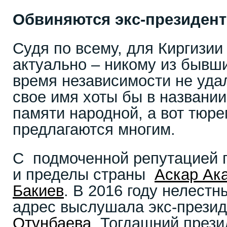
Обвиняются экс-президен
Судя по всему, для Киргизи
актуально – никому из бывш
время независимости не уда
свое имя хоты бы в названии
памяти народной, а вот тюр
предлагаются многим.
С подмоченной репутацией 
и пределы страны
Аскар Ак
Бакиев
. В 2016 году нелестн
адрес выслушала экс-презид
Отунбаева
. Тогдашний през