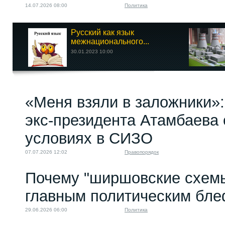
14.07.2026 08:00
Политика
Русский как язык
межнационального...
30.01.2023 10:00
«Меня взяли в заложники»:
экс‑президента Атамбаева 
условиях в СИЗО
07.07.2026 12:02
Правопорядок
Почему "ширшовские схемы
главным политическим бл
29.06.2026 06:00
Политика