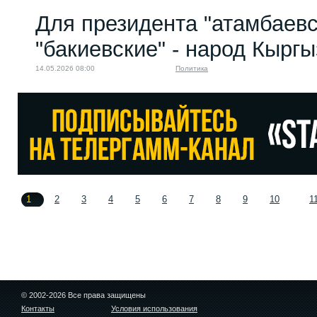
Для президента "атамбаевс
"бакиевские" - народ Кырг
14.05.2026 08:00
Политика
1
2
3
4
5
6
7
8
9
10
1
© 2002-2026 Все права защищены
Контакты
Условия использования