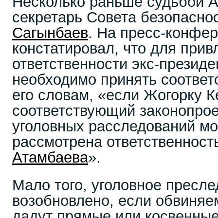
Несколько раньше судьбой А
секретарь Совета безопасно
Сагынбаев
. На пресс-конфе
констатировал, что для прив
ответственности экс-президе
необходимо принять соответ
его словам, «если Жогорку 
соответствующий законопрое
уголовных расследований мо
рассмотрена ответственност
Атамбаева
».
Мало того, уголовное пресл
возобновлено, если обвиняе
дадут прямые или косвенные