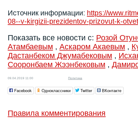
Источник информации:
https://www.rit
08--v-kirgizii-prezidentov-prizovut-k-otv
Показать все новости с:
Розой Отун
Атамбаевым
,
Аскаром Акаевым
,
К
Дастанбеком Джумабековым
,
Исха
Сооронбаем Жээнбековым
,
Дамир
09.04.2019 11:00
Политика
Facebook
Одноклассники
Twitter
ВКонтакте
Правила комментирования