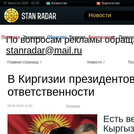
07 Августа 2026
02:10
Казахстан
Кыргызстан
Узбекистан
Китай
Новости
По вопросам рекламы обращ
Политика
Экономика
Общество
Религия
Безопасность
Правоп
stanradar@mail.ru
Главная страница
/
Новости
/
По
В Киргизии президентов
ответственности
09.04.2019 11:00
Политика
Есть в
Кыргыз