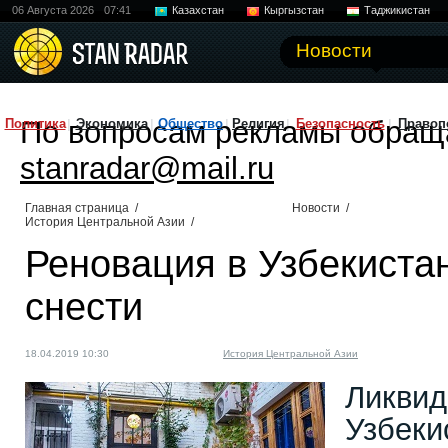
06 Августа 2026
07:41
Казахстан
Кыргызстан
Таджикистан
Новости
По вопросам рекламы обращ
Политика
Экономика
Общество
Религия
Безопасность
Правоп
stanradar@mail.ru
Главная страница
/
Новости
/
История Центральной Азии
/
Реновация в Узбекистан
снести
18.04.2019 10:30
История Центральной Азии
Ликвид
Узбеки