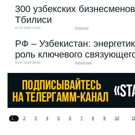
300 узбекских бизнесменов
Тбилиси
07.07.2026 10:00
Политика
РФ – Узбекистан: энергети
роль ключевого связующег
03.07.2026 08:00
Энергетика
1
2
3
4
5
6
7
8
9
10
1