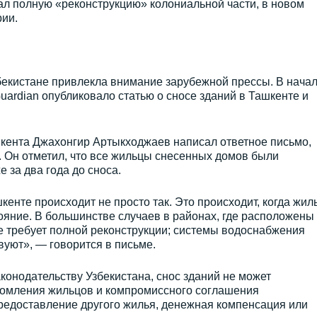
ал полную «реконструкцию» колониальной части, в новом
ии.
бекистане привлекла внимание зарубежной прессы. В нача
uardian опубликовало статью о сносе зданий в Ташкенте и
шкента Джахонгир Артыкходжаев написал ответное письмо,
 Он отметил, что все жильцы снесенных домов были
 за два года до сноса.
енте происходит не просто так. Это происходит, когда жил
ояние. В большинстве случаев в районах, где расположены
е требует полной реконструкции; системы водоснабжения
вуют», — говорится в письме.
аконодательству Узбекистана, снос зданий не может
домления жильцов и компромиссного соглашения
редоставление другого жилья, денежная компенсация или