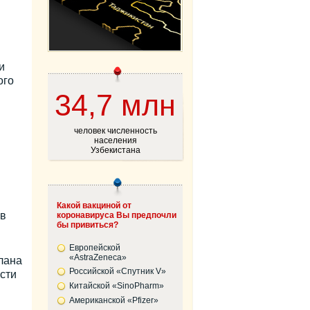
и
ого
34,7 млн
человек численность
населения
Узбекистана
Какой вакциной от
 в
коронавируса Вы предпочли
бы привиться?
Европейской
«AstraZeneca»
лана
Российской «Спутник V»
ости
Китайской «SinoPharm»
Американской «Pfizer»