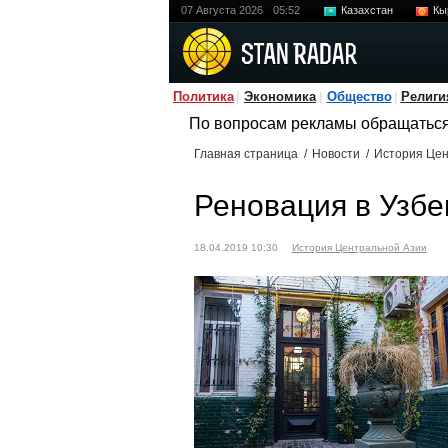
07 Августа 2026
05:52
Казахстан
Кы
Политика
Экономика
Общество
Религи
По вопросам рекламы обращатьс
Главная страница
/
Новости
/
История Цен
Реновация в Узбе
18.04.2019 10:30
История Центральной Азии