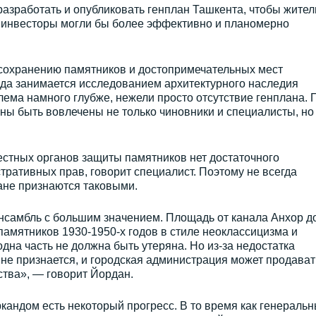
азработать и опубликовать генплан Ташкента, чтобы жител
а инвесторы могли бы более эффективно и планомерно
сохранению памятников и достопримечательных мест
да занимается исследованием архитектурного наследия
блема намного глубже, нежели просто отсутствие генплана. 
ны быть вовлечены не только чиновники и специалисты, но
местных органов защиты памятников нет достаточного
тративных прав, говорит специалист. Поэтому не всегда
ане признаются таковыми.
нсамбль с большим значением. Площадь от канала Анхор д
памятников 1930-1950-х годов в стиле неоклассицизма и
одна часть не должна быть утеряна. Но из-за недостатка
не признается, и городская администрация может продават
ства», — говорит Йордан.
ркандом есть некоторый прогресс. В то время как генераль