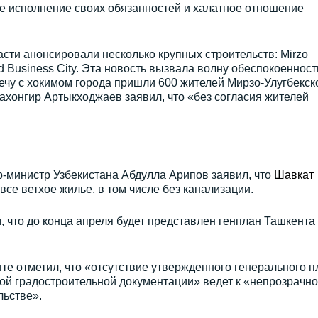
е исполнение своих обязанностей и халатное отношение
асти анонсировали несколько крупных строительств: Mirzo
d Business City. Эта новость вызвала волну обеспокоенност
ечу с хокимом города пришли 600 жителей Мирзо-Улугбекск
ахонгир Артыкходжаев заявил, что «без согласия жителей
-министр Узбекистана Абдулла Арипов заявил, что
Шавкат
все ветхое жилье, в том числе без канализации.
, что до конца апреля будет представлен генплан Ташкента
е отметил, что «отсутствие утвержденного генерального п
гой градостроительной документации» ведет к «непрозрачн
льстве».