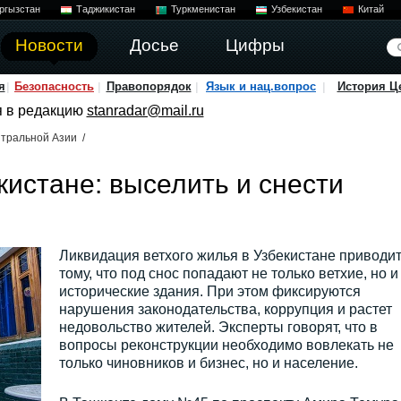
ргызстан
Таджикистан
Туркменистан
Узбекистан
Китай
Новости
Досье
Цифры
я
Безопасность
Правопорядок
Язык и нац.вопрос
История Ц
я в редакцию
stanradar@mail.ru
тральной Азии
/
кистане: выселить и снести
Ликвидация ветхого жилья в Узбекистане приводит
тому, что под снос попадают не только ветхие, но и
исторические здания. При этом фиксируются
нарушения законодательства, коррупция и растет
недовольство жителей. Эксперты говорят, что в
вопросы реконструкции необходимо вовлекать не
только чиновников и бизнес, но и население.