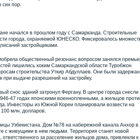
 сих пор.
тане начался в прошлом году с Самарканда. Строительные
асти города, охраняемой ЮНЕСКО. Фиксировалось множест
писаний застройщиками.
риобрела общественный резонанс вопросом занялся премье
стей лишились хоким Самаркандской области Туробжон
просам строительства Уткир Абдуллаев. Они были задержа
к при выдаче разрешений на застройку.
вый снос зданий затронул Фергану. В центре города снесли
1946-47 годах японскими военнопленными, а жильцов проти
ода. Инвесторы из Южной Кореи планировали возвести на
 100 млн. долларов.
лицы Узбекистана. Дом №78 на набережной канала Анхор в
те с живущими в нем людьми. Территория станет новой
, ответственного за расселение жильцов дома, привлекли к