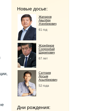
Новые досье:
Жапаров
Акылбек
Усенбекович
61 год
Жээнбеков
Сооронбай
Шарипович
я
67 лет
Сатпаев
ции,
Досым
Асылбекович
52 года
не
Дни рождения: