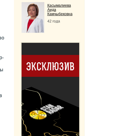
Касымалиева
Аида
Камчыбековна
42 года
во
р-
ны
в