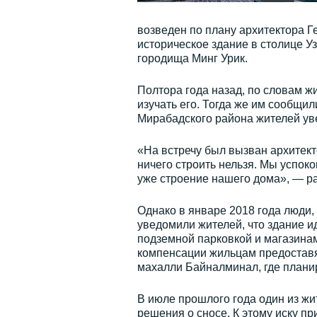
возведен по плану архитектора Г
историческое здание в столице У
городища Минг Урик.
Полтора года назад, по словам ж
изучать его. Тогда же им сообщил
Мирабадского района жителей увер
«На встречу был вызван архитекто
ничего строить нельзя. Мы успоко
уже строение нашего дома», — р
Однако в январе 2018 года люди
уведомили жителей, что здание ид
подземной парковкой и магазинам
компенсации жильцам предоставя
махалли Байналминал, где плани
В июле прошлого года один из жи
решения о сносе. К этому иску п