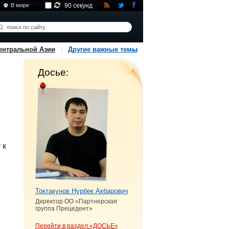
В мире
90 секунд
ентральной Азии
Другие важные темы
Досье:
 к
Токтакунов Нурбек Акбарович
Директор ОО «Партнерская
группа Прецедент»
Перейти в раздел «ДОСЬЕ»