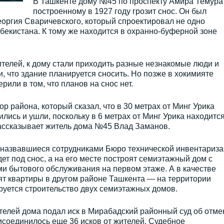
В Ташкенте дому №45 по проспекту Амира Темура
построенному в 1927 году грозит снос. Он был
еоргия Сваричевского, который спроектировал не одно
збекистана. К тому же находится в охранно-буферной зоне
ителей, к дому стали приходить разные незнакомые люди и
и, что здание планируется сносить. Но позже в хокимияте
или в том, что планов на снос нет.
р района, который сказал, что в 30 метрах от Минг Урика
ились и ушли, поскольку в 6 метрах от Минг Урика находитс
ассказывает житель дома №45 Влад Заманов.
, назвавшиеся сотрудниками Бюро технической инвентариза
ет под снос, а на его месте построят семиэтажный дом с
и бытового обслуживания на первом этаже. А в качестве
т квартиры в другом районе Ташкента — на территории
руется строительство двух семиэтажных домов.
телей дома подал иск в Мирабадский районный суд об отме
рисоединилось еще 36 исков от жителей. Судебное