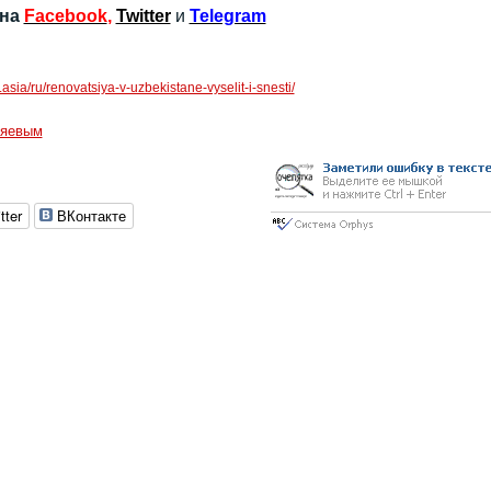
 на
Facebook
,
Twitter
и
Telegram
r.asia/ru/renovatsiya-v-uzbekistane-vyselit-i-snesti/
ияевым
tter
ВКонтакте