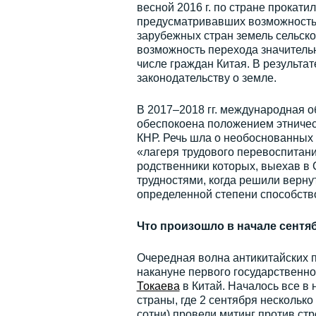
весной 2016 г. по стране прокати
предусматривавших возможность 
зарубежных стран земель сельск
возможность перехода значительн
числе граждан Китая. В результа
законодательству о земле.
В 2017–2018 гг. международная о
обеспокоена положением этничес
КНР. Речь шла о необоснованных
«лагеря трудового перевоспитани
родственники которых, выехав в 
трудностями, когда решили верн
определенной степени способство
Что произошло в начале сентя
Очередная волна антикитайских п
накануне первого государственно
Токаева
в Китай. Началось все в
страны, где 2 сентября несколько
сотни) провели митинг против ст