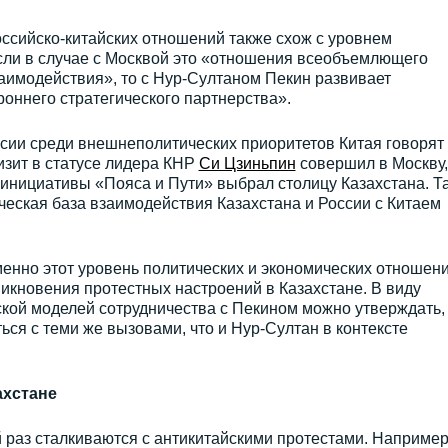
ссийско-китайских отношений также схож с уровнем
Если в случае с Москвой это «отношения всеобъемлющего
заимодействия», то с Нур-Султаном Пекин развивает
роннего стратегического партнерства».
сии среди внешнеполитических приоритетов Китая говорят 
изит в статусе лидера КНР
Си Цзиньпин
совершил в Москву,
инициативы «Пояса и Пути» выбрал столицу Казахстана. Т
ческая база взаимодействия Казахстана и России с Китаем
енно этот уровень политических и экономических отношени
никновения протестных настроений в Казахстане. В виду
cкой моделей сотрудничества с Пекином можно утверждать,
ься с теми же вызовами, что и Нур-Султан в контексте
ахстане
 раз сталкиваются с антикитайскими протестами. Например