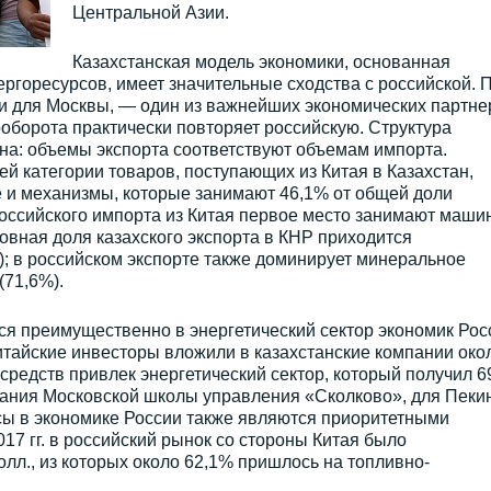
Центральной Азии.
Казахстанская модель экономики, основанная
ргоресурсов, имеет значительные сходства с российской. 
 и для Москвы, — один из важнейших экономических партне
ооборота практически повторяет российскую. Структура
на: объемы экспорта соответствуют объемам импорта.
ей категории товаров, поступающих из Китая в Казахстан,
 и механизмы, которые занимают 46,1% от общей доли
 российского импорта из Китая первое место занимают маши
овная доля казахского экспорта в КНР приходится
; в российском экспорте также доминирует минеральное
(71,6%).
ся преимущественно в энергетический сектор экономик Рос
 китайские инвесторы вложили в казахстанские компании око
 средств привлек энергетический сектор, который получил 6
ания Московской школы управления «Сколково», для Пеки
сы в экономике России также являются приоритетными
017 гг. в российский рынок со стороны Китая было
олл., из которых около 62,1% пришлось на топливно-