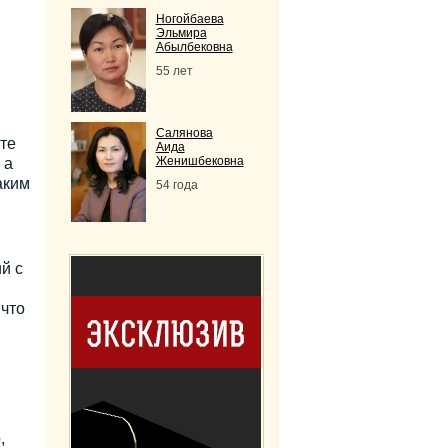
Ногойбаева
Эльмира
Абылбековна
55 лет
Салянова
те
Аида
Женишбековна
 а
аким
54 года
й с
 что
,