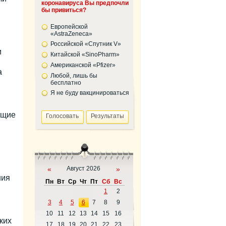
коронавируса Вы предпочли
бы привиться?
Европейской
«AstraZeneca»
Российской «Спутник V»
и
Китайской «SinoPharm»
Американской «Pfizer»
а
Любой, лишь бы
бесплатно
Я не буду вакцинироваться
ющие
«
Август 2026
»
ния
Пн
Вт
Ср
Чт
Пт
Сб
Вс
1
2
3
4
5
6
7
8
9
10
11
12
13
14
15
16
ких
17
18
19
20
21
22
23