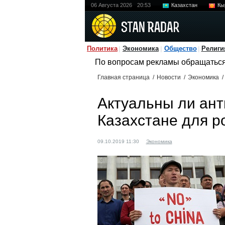
06 Августа 2026
20:53
Казахстан
Кы
Политика
Экономика
Общество
Религи
По вопросам рекламы обращатьс
Главная страница
/
Новости
/
Экономика
/
Актуальны ли ант
Казахстане для р
09.10.2019 11:30
Экономика