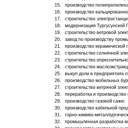
производство полипропилена
производство кальцированно
строительство электростанц
модернизация Тургусунской 
строительство ветровой эле
завод по производству пром
производство керамической 
строительство солнечной эле
строительство опреснительно
строительство маслоэкстракц
выкуп доли в предприятиях п
производство мобильных бур
строительство ветряной эле
переработка и производство 
производство газовой сажи;
производство кабельной прод
горно-химико-металлургичес
промышленная разработка м