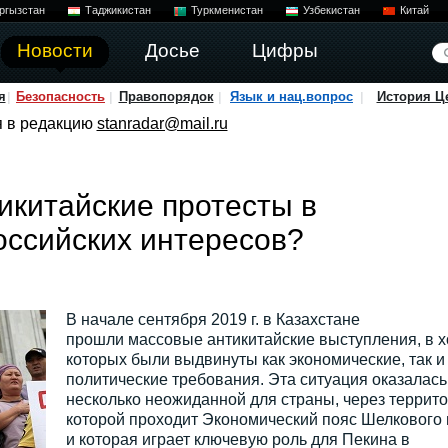
ргызстан
Таджикистан
Туркменистан
Узбекистан
Китай
Новости
Досье
Цифры
я
Безопасность
Правопорядок
Язык и нац.вопрос
История Ц
я в редакцию
stanradar@mail.ru
икитайские протесты в
оссийских интересов?
В начале сентября 2019 г. в Казахстане
прошли массовые антикитайские выступления, в х
которых были выдвинуты как экономические, так и
политические требования. Эта ситуация оказалась
несколько неожиданной для страны, через террит
которой проходит Экономический пояс Шелкового 
и которая играет ключевую роль для Пекина в