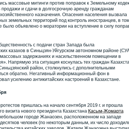
лись массовые митинги против поправок к Земельному кодек
продажи и сдачи в долгосрочную аренду гражданам
охозяйственного назначения. Опасения населения вызвала
ых земельных территорий под контроль иностранцев, в то
те было объявлено о моратории на вступление в силу поправ
бщественность с подачи стран Запада была
ких казахов в Синьцзян-Уйгурском автономном районе (СУ
 массовых задержаниях и насильственном помещении в
я». Напрямую эта ситуация коснулась тех граждан Казахста
Синьцзянский район, столкнулись с дополнительными
уться обратно. Негативный информационный фон в
вал усилению антикитайских настроений в Казахстане.
бря
ротестов пришлась на начало сентября 2019 г. и прошла
го визита нового президента Казахстана
Касым-Жомарта
 небольшом городе Жанаозен, расположенном на западе
 десятков человек (по некоторым данным, их число доходил
роительства китайских заводов. Жители Жанаозена выступи