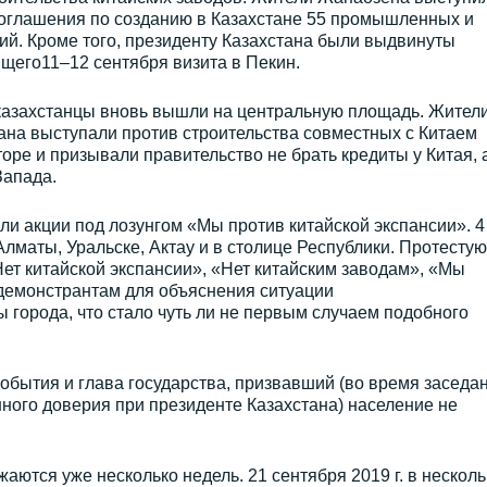
оглашения по созданию в Казахстане 55 промышленных и
й. Кроме того, президенту Казахстана были выдвинуты
ящего11–12 сентября визита в Пекин.
 казахстанцы вновь вышли на центральную площадь. Жител
ана выступали против строительства совместных с Китаем
оре и призывали правительство не брать кредиты у Китая, 
Запада.
и акции под лозунгом «Мы против китайской экспансии». 4
Алматы, Уральске, Актау и в столице Республики. Протесту
ет китайской экспансии», «Нет китайским заводам», «Мы
демонстрантам для объяснения ситуации
 города, что стало чуть ли не первым случаем подобного
бытия и глава государства, призвавший (во время заседа
ного доверия при президенте Казахстана) население не
ются уже несколько недель. 21 сентября 2019 г. в несколь