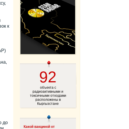
су,
м
ок к
АР)
на,
92
объекта с
радиоактивными и
токсичными отходами
расположены в
Кыргызстане
о до
Какой вакциной от
ли