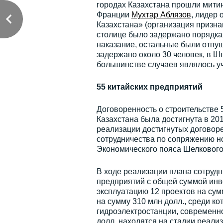
городах Казахстана прошли мити
Франции
Мухтар Аблязов
, лидер
Казахстана» (организация призн
столице было задержано порядка 
наказание, остальные были отпу
задержано около 30 человек, в 
большинстве случаев являлось у
55 китайских предприятий
Договоренность о строительстве 
Казахстана была достигнута в 201
реализации достигнутых договор
сотрудничества по сопряжению н
Экономического пояса Шелкового 
В ходе реализации плана сотрудн
предприятий с общей суммой инве
эксплуатацию 12 проектов на сумм
на сумму 310 млн долл., среди к
гидроэлектростанции, современно
долл. находятся на стадии реали