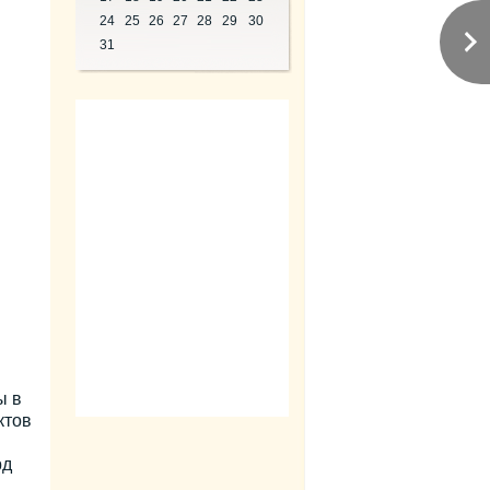
24
25
26
27
28
29
30
31
ы в
ктов
рд