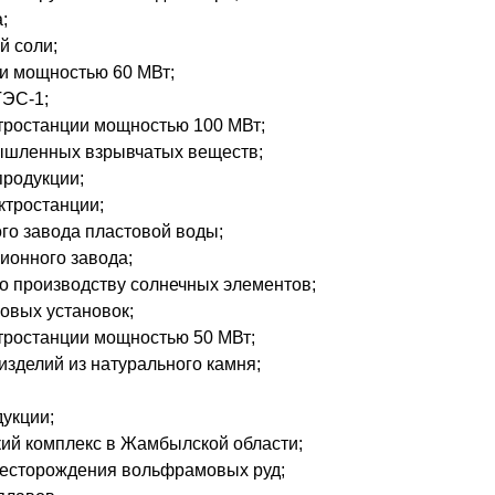
;
й соли;
ии мощностью 60 МВт;
ГЭС-1;
ктростанции мощностью 100 МВт;
ышленных взрывчатых веществ;
продукции;
ктростанции;
го завода пластовой воды;
ионного завода;
о производству солнечных элементов;
овых установок;
ктростанции мощностью 50 МВт;
изделий из натурального камня;
укции;
кий комплекс в Жамбылской области;
есторождения вольфрамовых руд;