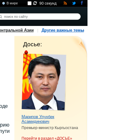
В мире
90 секунд
ентральной Азии
Другие важные темы
Досье:
оде
Марипов Улукбек
Асамидинович
орию
Премьер-министр Кыргызстана
пути
Перейти в раздел «ДОСЬЕ»