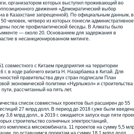
нги, организатором которых выступил проживающий во
 оппозиционного движения «Демократический выбор
ана в Казахстане запрещенной). По официальным данным, в
50 человек, четверо из которых понесли административное
щены после профилактической беседы. В Алматы было
Шымкенте — около 20. Основанием для задержания в
частие в несанкционированном митинге.
51 совместного с Китаем предприятия на территории
6 г. в ходе рабочего визита Н. Назарбаева в Китай. Для
енностей правительства двух стран подписали План
овой экономической политики «Нұрлыжол» и строительства
пути, рассчитанный на пять лет.
ичества список совместных проектов был расширен до 55
стиций 27 млрд долл. В период до 2018 г.уже были введен
у 3,8 млрд долл., в 2019 г. ожидается запуск еще пяти прое
оторых строительство солнечных электростанций,
го комплекса мясокомбината. 11 проектов на сумму 5,5 мл
зации, по оставшимся проектам на сумму 18,1 млрд долл.