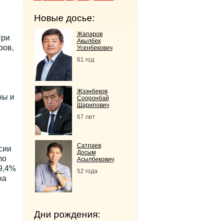
Новые досье:
Жапаров
При
Акылбек
ров,
Усенбекович
61 год
Жээнбеков
ны и
Сооронбай
Шарипович
67 лет
Сатпаев
сии
Досым
ло
Асылбекович
9,4%
52 года
на
Дни рождения: