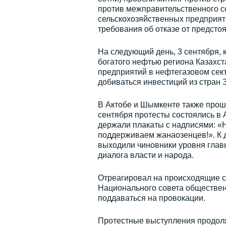
против межправительственного с
сельскохозяйственных предприяти
требования об отказе от предсто
На следующий день, 3 сентября,
богатого нефтью региона Казахст
предприятий в нефтегазовом сект
добиваться инвестиций из стран 
В Актобе и Шымкенте также прошл
сентября протесты состоялись в 
держали плакаты с надписями: «Н
поддерживаем жанаозенцев!». К 
выходили чиновники уровня главы
диалога власти и народа.
Отреагировал на происходящие со
Национального совета обществен
поддаваться на провокации.
Протестные выступления продолжа