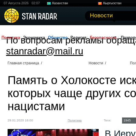
07 Августа 2026
02:07
Казахстан
Кыргызстан
Узбекистан
Китай
Новости
По вопросам рекламы обращ
Политика
Экономика
Общество
Религия
Безопасность
Правоп
stanradar@mail.ru
Главная страница
/
Новости
/
По
Память о Холокосте ис
которых чаще других с
нацистами
29.01.2020 16:00
Политика
Теги:
1945
В Иер