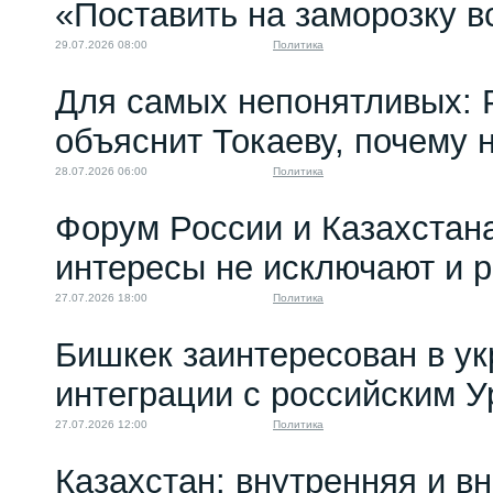
«Поставить на заморозку в
Русофобия на марше:
кто и зачем...
29.07.2026 08:00
Политика
25.11.2022 16:01
Для самых непонятливых: 
объяснит Токаеву, почему
28.07.2026 06:00
Политика
Форум России и Казахстан
интересы не исключают и 
27.07.2026 18:00
Политика
Бишкек заинтересован в у
интеграции с российским 
27.07.2026 12:00
Политика
Казахстан: внутренняя и в