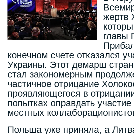
Всеми
жертв 
которы
главы 
Прибал
конечном счете отказался уч
Украины. Этот демарш стра
стал закономерным продолже
частичное отрицание Холокос
проявляющегося в отрицании
попытках оправдать участие 
местных коллаборационисто
Польша уже приняла, а Литв