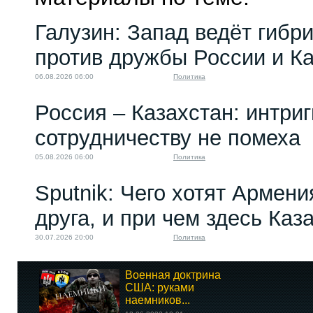
Галузин: Запад ведёт гибр
против дружбы России и К
06.08.2026 06:00
Политика
Россия – Казахстан: интри
сотрудничеству не помеха
05.08.2026 06:00
Политика
Sputnik: Чего хотят Армени
друга, и при чем здесь Каз
30.07.2026 20:00
Политика
Военная доктрина
США: руками
наемников...