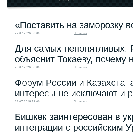
12.06.2023 10:01
«Поставить на заморозку в
«Факты говорят сами
за себя»: учителя...
29.07.2026 08:00
Политика
22.08.2025 12:00
Для самых непонятливых: 
объяснит Токаеву, почему
28.07.2026 06:00
Политика
Форум России и Казахстан
интересы не исключают и 
27.07.2026 18:00
Политика
Бишкек заинтересован в у
интеграции с российским 