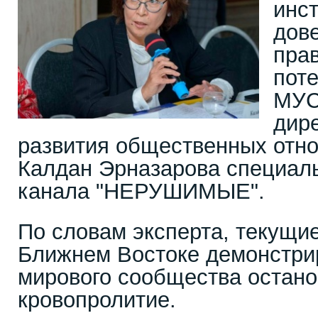
инст
дов
прав
пот
МУС
дир
развития общественных отн
Калдан Эрназарова специаль
канала "НЕРУШИМЫЕ".
По словам эксперта, текущи
Ближнем Востоке демонстри
мирового сообщества остан
кровопролитие.