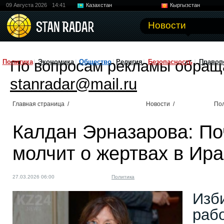
09 Августа 2026
14:41
Казахстан
Кыргызстан
Узбекистан
Китай
Новости
По вопросам рекламы обращ
Политика
Экономика
Общество
Религия
Безопасность
Правоп
stanradar@mail.ru
Главная страница
/
Новости
/
По
Калдан Эрназарова: П
молчит о жертвах в Ир
27.03.2026 06:00
Политика
Изб
раб