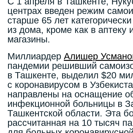
С 1 апреля в Ташкенте, Нуку
центрах введен режим само
старше 65 лет категорическ
из дома, кроме как в аптеку
магазины.
Миллиардер
Алишер Усмано
пандемии решивший самоизо
в Ташкенте, выделил $20 ми
с коронавирусом в Узбекиста
направлены на оснащение о
инфекционной больницы в З
Ташкентской области. Эта б
рассчитанная на 10 тысяч па
для больных коронавирусно