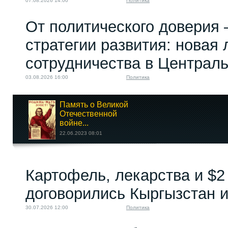
07.08.2026 14:00
Политика
От политического доверия 
стратегии развития: новая 
сотрудничества в Централ
03.08.2026 16:00
Политика
Память о Великой
Отечественной
войне...
22.06.2023 08:01
Кто в «Славяне»
Картофель, лекарства и $2
главный?
23.06.2023 14:30
договорились Кыргызстан и
30.07.2026 12:00
Политика