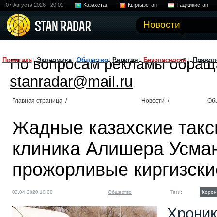
07 Августа 2026
20:01
Казахстан
Кыргызстан
Таджикистан
Новости
По вопросам рекламы обращ
Политика
Экономика
Общество
Религия
Безопасность
Правоп
stanradar@mail.ru
Главная страница
/
Новости
/
Об
Жадные казахские такс
клиника Алишера Усма
прожорливые киргизски
02.04.2020 10:00
Общество
Теги:
Корон
Хроник