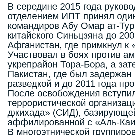
В середине 2015 года руков
отделением ИПТ принял оди
командиров Абу Омар ат-Тур
китайского Синьцзяна до 200
Афганистан, где примкнул к 
Участвовал в боях против а
укрепрайон Тора-Бора, а зат
Пакистан, где был задержа
разведкой и до 2011 года пр
После освобождения вступи
террористической организац
джихада» (СИД), базирующей
аффилированной с «Аль-Каи
В многоэтнической группиро