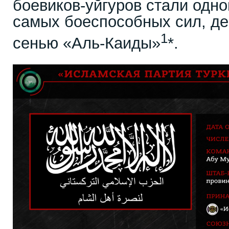
боевиков-уйгуров стали одно
самых боеспособных сил, д
1
сенью «Аль-Каиды»
*.