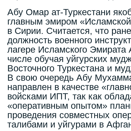
Абу Омар ат-Туркестани яко
главным эмиром «Исламской
в Сирии. Считается, что ран
должность военного инструк
лагере Исламского Эмирата А
числе обучая уйгурских муд
Восточного Туркестана и му
В свою очередь Абу Мухамма
направлен в качестве «глав
войсками ИПТ, так как обла
«оперативным опытом» план
проведения совместных опе
талибами и уйгурами в Афга