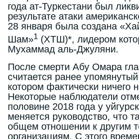
года ат-Туркестани был ликв
результате атаки американск
28 января была создана «Ха
1
Шам»
(ХТШ)*, лидером кото
Мухаммад аль-Джуляни.
После смерти Абу Омара гл
считается ранее упомянутый
котором фактически ничего н
Некоторые наблюдатели отме
половине 2018 года у уйгурс
меняется руководство, что т
общем отношении к другим 
организациям. С этого врем