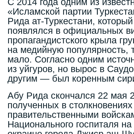
С 2014 года одним из извес
«Исламской партии Туркеста
Рида ат-Туркестани, который
появлялся в официальных в
пропагандистского крыла гр
на медийную популярность, 
мало. Согласно одним источ
из уйгуров, но вырос в Сауд
другим — был коренным сир
Абу Рида скончался 22 мая 2
полученных в столкновениях
правительственными войска
Национального госпиталя на
окраине города Джиср аш-Шу