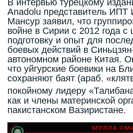
В интервью турецкому изда
Anadolu представитель ИПТ
Мансур заявил, что группиро
войне в Сирии с 2012 года с
подготовку и опыт для посл
боевых действий в Синьцзян
автономном районе Китая. О
что уйгурские боевики на Б
сохраняют баят (араб. «клят
покойному лидеру «Талибан
как и члены материнской орг
пакистанском Вазиристане.