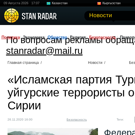
09 Августа 2026
17:07
Казахстан
Кыргызстан
Узбекистан
Китай
Новости
По вопросам рекламы обращ
Политика
Экономика
Общество
Религия
Безопасность
Правоп
stanradar@mail.ru
Главная страница
/
Новости
/
Без
«Исламская партия Тур
уйгурские террористы 
Сирии
26.11.2020 16:00
Безопасность
Теги:
Федера