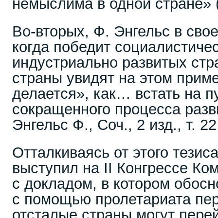
немыслима в одной стране» (Л
Во-вторых, Ф. Энгельс в свое
когда победит социалистиче
индустриально развитых стр
страны увидят на этом пример
делается», как… встать на пу
сокращенного процесса разви
Энгельс Ф., Соч., 2 изд., т. 22
Отталкиваясь от этого тезиса
выступил на II Конгрессе Ко
с докладом, в котором обосн
с помощью пролетариата пе
отсталые страны могут перей