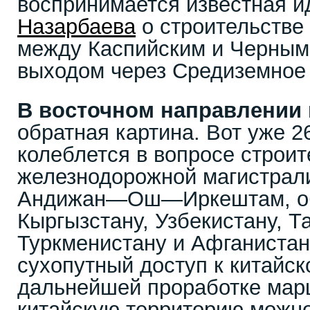
воспринимается известная 
Назарбаева
о строительстве
между Каспийским и Черным
выходом через Средиземное 
В восточном направлении
обратная картина. Вот уже 2
колеблется в вопросе строит
железнодорожной магистрал
Андижан—Ош—Иркештам, о
Кыргызстану, Узбекистану, Т
Туркменистану и Афганиста
сухопутный доступ к китайск
дальнейшей проработке мар
китайскую территорию можно