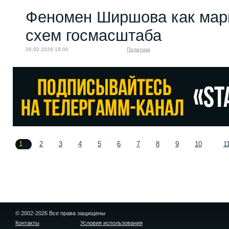
Феномен Ширшова как мар
схем госмасштаба
26.02.2026 18:00
Политика
1
2
3
4
5
6
7
8
9
10
1
© 2002-2026 Все права защищены
Контакты
Условия использования