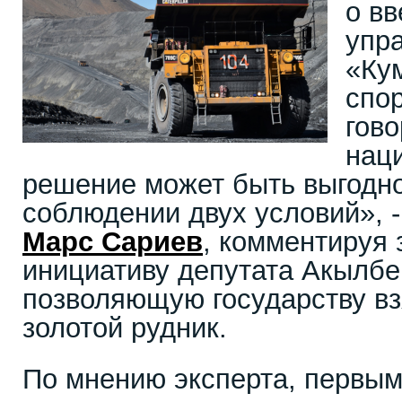
о в
упр
«Ку
спо
гово
наци
решение может быть выгодно
соблюдении двух условий», -
Марс Сариев
, комментируя
инициативу депутата Акылбе
позволяющую государству вз
золотой рудник.
По мнению эксперта, первым