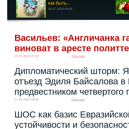
как быть...
19.07.2024 08:00
Васильев: «Англичанка га
виноват в аресте политт
20.07.2026 20:00
Политика
Дипломатический шторм: Я
отъезд Эдиля Байсалова в
предвестником четвертого 
17.04.2026 08:00
Политика
ШОС как базис Евразийско
устойчивости и безопаснос