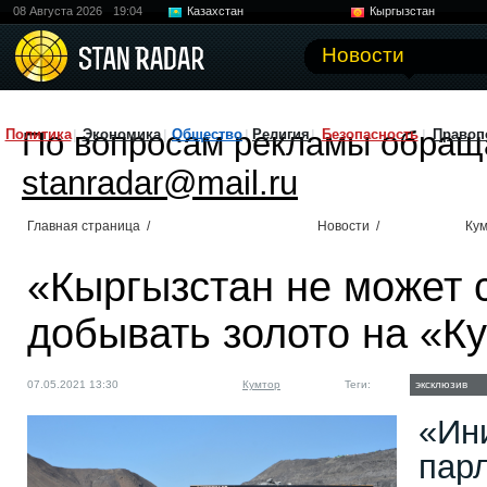
08 Августа 2026
19:04
Казахстан
Кыргызстан
Узбекистан
Китай
Новости
По вопросам рекламы обращ
Политика
Экономика
Общество
Религия
Безопасность
Правоп
stanradar@mail.ru
Главная страница
/
Новости
/
Ку
«Кыргызстан не может 
добывать золото на «Ку
07.05.2021 13:30
Кумтор
Теги:
эксклюзив
«Ин
пар