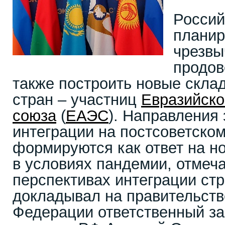
Россий
планир
чрезв
продов
также построить новые скла
стран – участниц
Евразийско
союза
(
ЕАЭС
). Направления
интеграции на постсоветско
формируются как ответ на н
в условиях пандемии, отмеч
перспективах интеграции ст
докладывал на правительств
Федерации ответственный за 