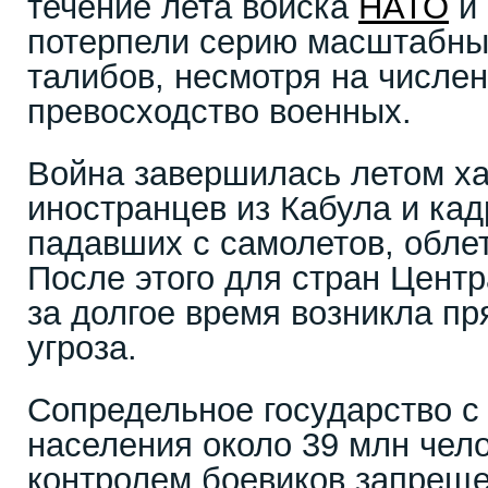
течение лета войска
НАТО
и 
потерпели серию масштабны
талибов, несмотря на числен
превосходство военных.
Война завершилась летом ха
иностранцев из Кабула и ка
падавших с самолетов, обле
После этого для стран Цент
за долгое время возникла п
угроза.
Сопредельное государство с
населения около 39 млн чел
контролем боевиков запреще