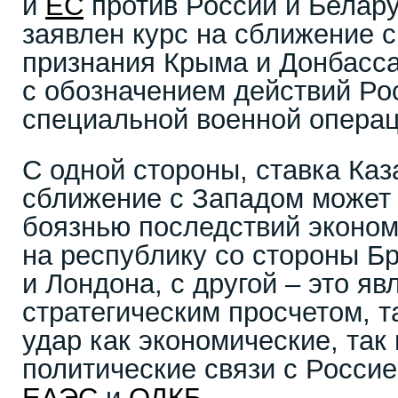
и
ЕС
против России и Белару
заявлен курс на сближение 
признания Крыма и Донбасса
с обозначением действий Ро
специальной военной операц
С одной стороны, ставка Каз
сближение с Западом может
боязнью последствий эконом
на республику со стороны Б
и Лондона, с другой – это яв
стратегическим просчетом, та
удар как экономические, так 
политические связи с Росси
ЕАЭС
и
ОДКБ
.