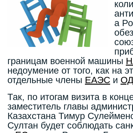
кол
анти
а Р
обез
сою
при
границам военной машины
Н
недоумение от того, как на э
отдельные члены
ЕАЭС
и
ОД
Так, по итогам визита в конц
заместитель главы админист
Казахстана Тимур Сулеймено
Султан будет соблюдать са