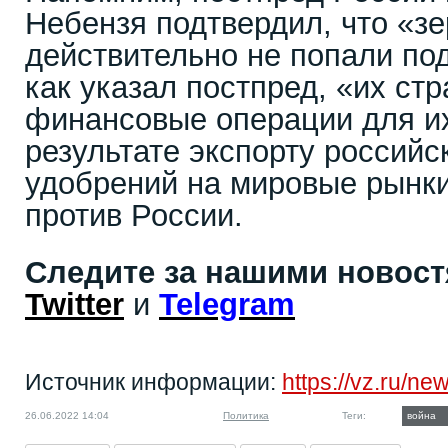
Небензя подтвердил, что «з
действительно не попали под
как указал постпред, «их ст
финансовые операции для их
результате экспорту российс
удобрений на мировые рынк
против России.
Следите за нашими новос
Twitter
и
Telegram
Источник информации:
https://vz.ru/n
26.06.2022 14:04
Политика
Теги:
война