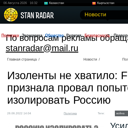
06 Августа 2026
16:32
Казахстан
Кыргызстан
Узбекистан
Китай
Новости
По вопросам рекламы обращ
Политика
Экономика
Общество
Религия
Безопасность
Правоп
stanradar@mail.ru
Главная страница
/
Новости
/
По
Изоленты не хватило: Fi
признала провал попыт
изолировать Россию
26.06.2022 14:04
Политика
Теги:
война
Уси