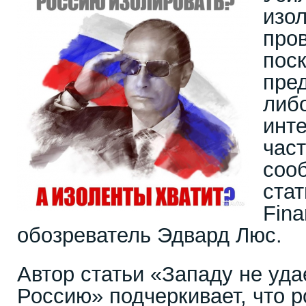
изо
про
поск
пред
либ
инт
час
соо
стат
Fina
обозреватель Эдвард Люс.
Автор статьи «Западу не уда
Россию» подчеркивает, что 