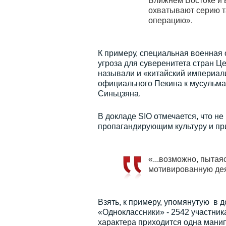
Ближнем Востоке и 
охватывают серию та
операцию».
К примеру, специальная военная 
угроза для суверенитета стран Ц
называли и «китайский империали
официального Пекина к мусульма
Синьцзяна.
В докладе SIO отмечается, что н
пропагандирующим культуру и пр
«...возможно, пытая
мотивированную дея
Взять, к примеру, упомянутую в д
«Одноклассники» - 2542 участник
характера приходится одна мани