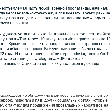
неотъемлемая часть любой военной пропаганды, начиная,
гда человек только-только научился воевать. Только раньше
аккаунтов в соцсетях выполняли так называемые «подметн
лухи на рынках...
 удалось установить, что Центральноазиатская сеть фейко
аунтов в «Твиттере», 10 аккаунтов в «Instagram», а также 1
ке». Кроме того, эксперты нашли связанные страницы в се
те» и «Одноклассники». Все учетные записи были созданы 
22 года. И если страницы в «Твиттере», «Instagram», «YouT
ть, то страницы в «Telegram», «ВКонтакте» и
 не вышло. Сами страницы и их участников в докладе
асследование обнаружило взаимосвязанную сеть учетных
acebook, Instagram и пяти других социальных сетях, которые
ную тактику для продвижения прозападных нарративов на