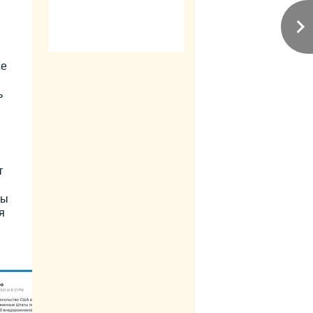
се
ь
т
ны
я