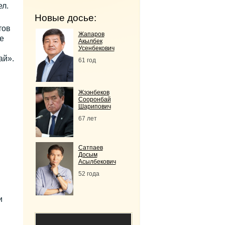
ел.
Новые досье:
тов
Жапаров
е
Акылбек
Усенбекович
ай».
61 год
Жээнбеков
Сооронбай
Шарипович
67 лет
Сатпаев
Досым
Асылбекович
52 года
и