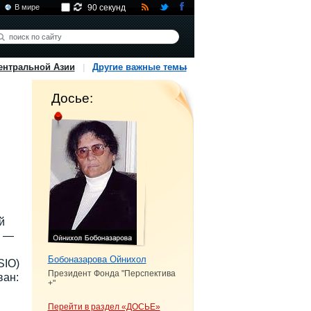
В мире
90 секунд
ентральной Азии
Другие важные темы
Досье:
й
х —
Бобоназарова Ойнихол
SIO)
Президент Фонда "Перспектива
ван:
+"
Перейти в раздел «ДОСЬЕ»