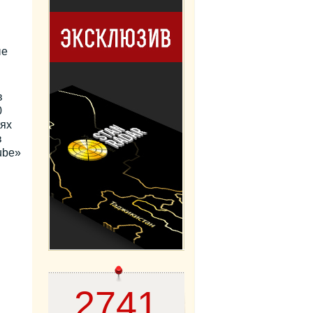
ые
в
0
тях
в
ube»
2741