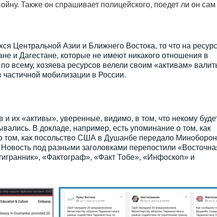
ойну. Также он спрашивает полицейского, поедет ли он сам
хся Центральной Азии и Ближнего Востока, то что на ресур
не и Дагестане, которые не имеют никакого отношения в
о всему, хозяева ресурсов велели своим «активам» валит
в частичной мобилизации в России.
и их «активы», уверенные, видимо, в том, что некому буде
рывались. В докладе, например, есть упоминание о том, как
о том, как посольство США в Душанбе передало Миноборо
 Новость под разными заголовками перепостили «Восточна
игранник», «Фактограф», «Факт Тобе», «Инфоскоп» и