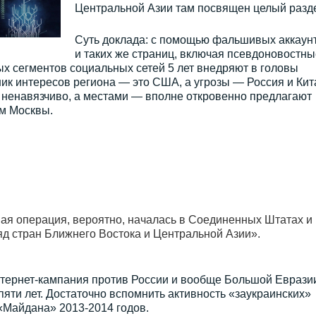
Центральной Азии там посвящен целый разд
Суть доклада: с помощью фальшивых аккаун
и таких же страниц, включая псевдоновостны
х сегментов социальных сетей 5 лет внедряют в головы
ик интересов региона — это США, а угрозы — Россия и Кит
о ненавязчиво, а местами — вполне откровенно предлагают
ием Москвы.
я операция, вероятно, началась в Соединенных Штатах и
яд стран Ближнего Востока и Центральной Азии».
тернет-кампания против России и вообще Большой Еврази
пяти лет. Достаточно вспомнить активность «заукраинских»
 «Майдана» 2013-2014 годов.