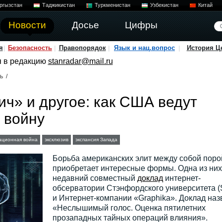
ргызстан
Таджикистан
Туркменистан
Узбекистан
Китай
Новости
Досье
Цифры
я
Безопасность
Правопорядок
Язык и нац.вопрос
История Ц
я в редакцию
stanradar@mail.ru
ь
/
ч» и другое: как США ведут
 войну
ционная война
эксклюзив
экспансия Запада
Борьба американских элит между собой поро
приобретает интересные формы. Одна из ни
недавний совместный
доклад
интернет-
обсерватории Стэнфордского университета (
и Интернет-компании «Graphika». Доклад наз
«Неслышимый голос. Оценка пятилетних
прозападных тайных операций влияния».