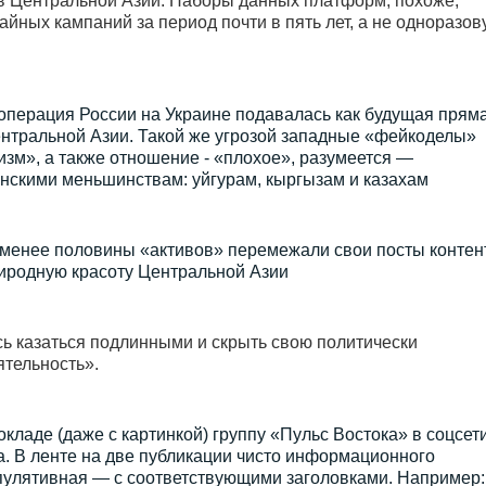
в Центральной Азии. Наборы данных платформ, похоже,
йных кампаний за период почти в пять лет, а не одноразов
операция России на Украине подавалась как будущая прям
ентральной Азии. Такой же угрозой западные «фейкоделы»
зм», а также отношение - «плохое», разумеется —
нскими меньшинствам: уйгурам, кыргызам и казахам
е менее половины «активов» перемежали свои посты контен
иродную красоту Центральной Азии
сь казаться подлинными и скрыть свою политически
тельность».
окладе (даже с картинкой) группу «Пульс Востока» в соцсет
а. В ленте на две публикации чисто информационного
пулятивная — с соответствующими заголовками. Например: