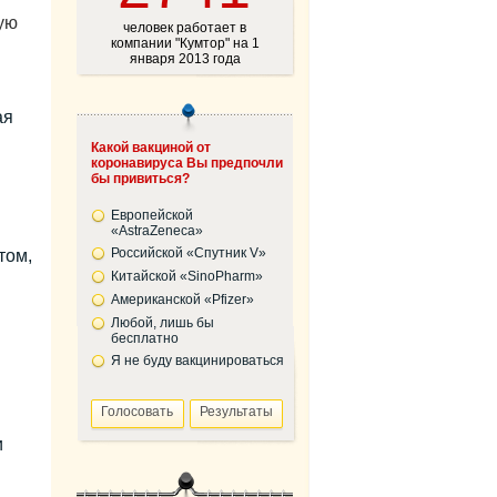
ую
человек работает в
компании "Кумтор" на 1
января 2013 года
ая
Какой вакциной от
коронавируса Вы предпочли
бы привиться?
Европейской
«AstraZeneca»
Российской «Спутник V»
том,
Китайской «SinoPharm»
Американской «Pfizer»
Любой, лишь бы
бесплатно
Я не буду вакцинироваться
и