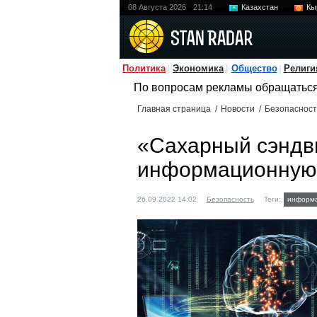
08 Августа 2026
21:14
Казахстан
Кы
Политика
Экономика
Общество
Религи
По вопросам рекламы обращатьс
Главная страница
/
Новости
/
Безопасност
«Сахарный сэндви
информационную
26.09.2022 14:02
Безопасность
Теги:
информа