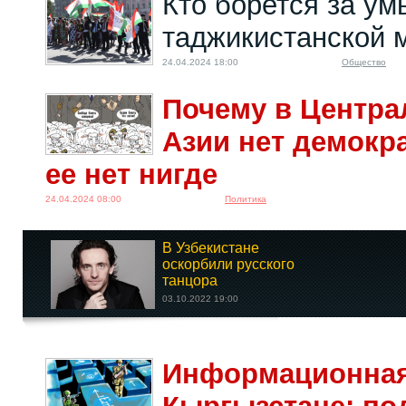
Кто борется за ум
таджикистанской 
24.04.2024 18:00
Общество
Почему в Центра
Азии нет демокр
ее нет нигде
24.04.2024 08:00
Политика
В Узбекистане
оскорбили русского
танцора
03.10.2022 19:00
Как граждане
Информационная
Кыргызстана
участвуют в...
22.01.2025 14:00