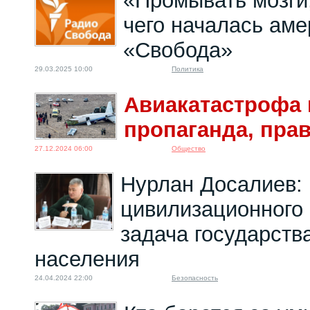
«Промывать мозги,
чего началась ам
«Свобода»
29.03.2025 10:00
Политика
Авиакатастрофа 
пропаганда, пра
27.12.2024 06:00
Общество
Нурлан Досалиев: 
цивилизационного 
задача государств
населения
24.04.2024 22:00
Безопасность