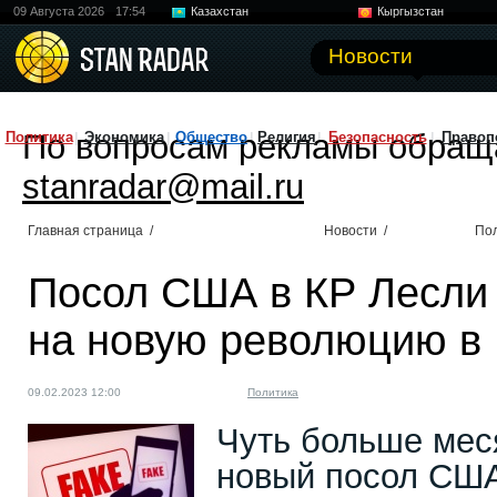
09 Августа 2026
17:54
Казахстан
Кыргызстан
Узбекистан
Китай
Новости
По вопросам рекламы обращ
Политика
Экономика
Общество
Религия
Безопасность
Правоп
stanradar@mail.ru
Главная страница
/
Новости
/
По
Посол США в КР Лесли 
на новую революцию в
09.02.2023 12:00
Политика
Чуть больше мес
новый посол США