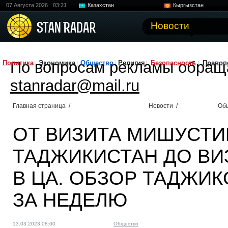
07 Августа 2026
03:21
Казахстан
Кыргызстан
Узбекистан
Китай
Новости
По вопросам рекламы обращ
Политика
Экономика
Общество
Религия
Безопасность
Правоп
stanradar@mail.ru
Главная страница
/
Новости
/
Об
ОТ ВИЗИТА МИШУСТИ
ТАДЖИКИСТАН ДО ВИ
В ЦА. ОБЗОР ТАДЖИ
ЗА НЕДЕЛЮ
13.03.2023 08:00
Общество