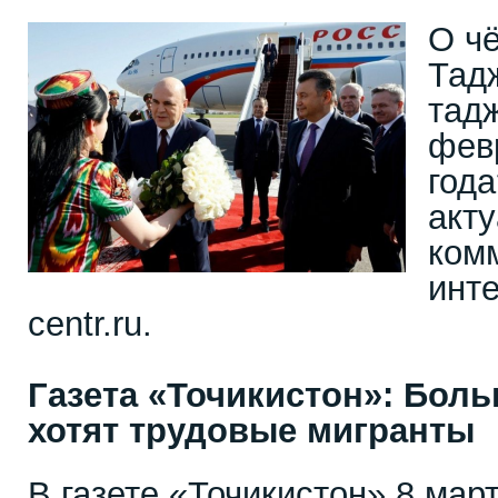
О ч
Тад
тадж
фев
год
акту
ком
инте
centr.ru.
Газета «Точикистон»: Боль
хотят трудовые мигранты
В газете «Точикистон» 8 март