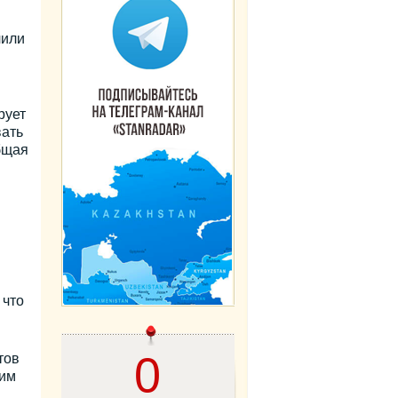
чили
рует
вать
бщая
 что
0
тов
ким