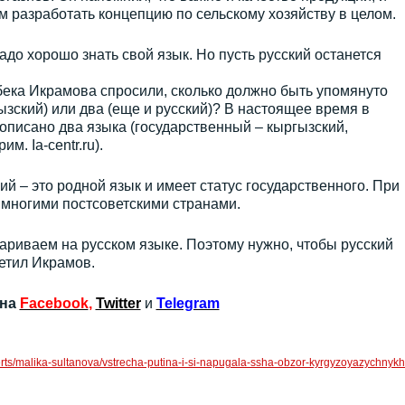
м разработать концепцию по сельскому хозяйству в целом.
Надо хорошо знать свой язык. Но пусть русский останется
бека Икрамова спросили, сколько должно быть упомянуто
ызский) или два (еще и русский)? В настоящее время в
писано два языка (государственный – кыргызский,
м. Ia-centr.ru).
ий – это родной язык и имеет статус государственного. При
 многими постсоветскими странами.
риваем на русском языке. Поэтому нужно, чтобы русский
етил Икрамов.
 на
Facebook
,
Twitter
и
Telegram
xperts/malika-sultanova/vstrecha-putina-i-si-napugala-ssha-obzor-kyrgyzoyazychnykh