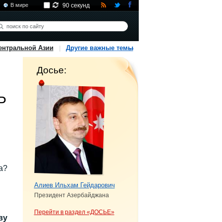
В мире
90 секунд
ентральной Азии
Другие важные темы
Досье:
Р
а?
Алиев Ильхам Гейдарович
Президент Азербайджана
Перейти в раздел «ДОСЬЕ»
ву