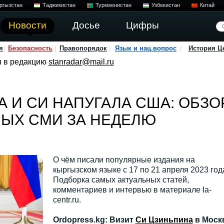
ргызстан
Таджикистан
Туркменистан
Узбекистан
Китай
Новости
Досье
Цифры
я
Безопасность
Правопорядок
Язык и нац.вопрос
История Ц
я в редакцию
stanradar@mail.ru
А И СИ НАПУГАЛА США: ОБЗО
ЫХ СМИ ЗА НЕДЕЛЮ
О чём писали популярные издания на
кыргызском языке с 17 по 21 апреля 2023 год
Подборка самых актуальных статей,
комментариев и интервью в материале Ia-
centr.ru.
Ordopress.kg: Визит
Си Цзиньпина
в Моск