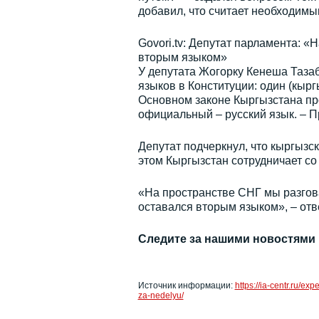
добавил, что считает необходимы
Govori.tv: Депутат парламента: «
вторым языком»
У депутата Жогорку Кенеша Таза
языков в Конституции: один (кырг
Основном законе Кыргызстана про
официальный – русский язык. – При
Депутат подчеркнул, что кыргызск
этом Кыргызстан сотрудничает со
«На пространстве СНГ мы разгова
оставался вторым языком», – отв
Следите за нашими новостями
Источник информации:
https://ia-centr.ru/e
za-nedelyu/