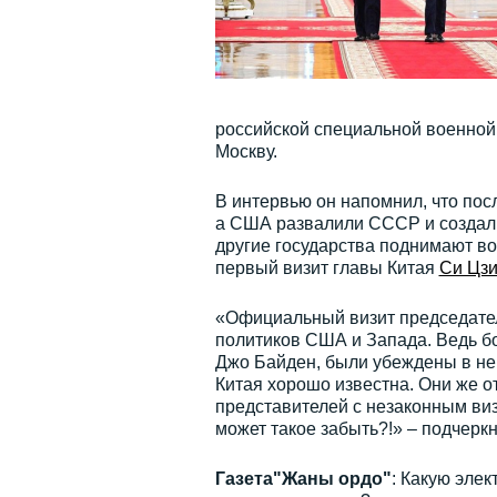
российской специальной военной 
Москву.
В интервью он напомнил, что пос
а США развалили СССР и создали
другие государства поднимают во
первый визит главы Китая
Си Цз
«Официальный визит председат
политиков США и Запада. Ведь б
Джо Байден, были убеждены в не
Китая хорошо известна. Они же о
представителей с незаконным виз
может такое забыть?!» – подчеркн
Газета"Жаны ордо"
: Какую эле