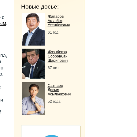
Новые досье:
Жапаров
 с
Акылбек
вым
.
Усенбекович
61 год
Жээнбеков
па,
Сооронбай
Шарипович
и
то
67 лет
ю.
Сатпаев
х
Досым
Асылбекович
ии
52 года
й