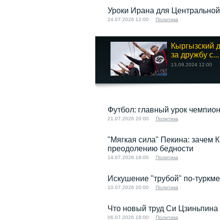
Уроки Ирана для Центральной
24.07.2026 12:00
Политика
Кыргызский д
за дружбу с...
13.09.2024 12:00
Футбол: главный урок чемпион
21.07.2026 20:00
Политика
"Мягкая сила" Пекина: зачем 
преодолению бедности
14.07.2026 18:00
Политика
Искушение "трубой" по-туркме
10.07.2026 20:00
Политика
Что новый труд Си Цзиньпина
06.07.2026 18:00
Политика