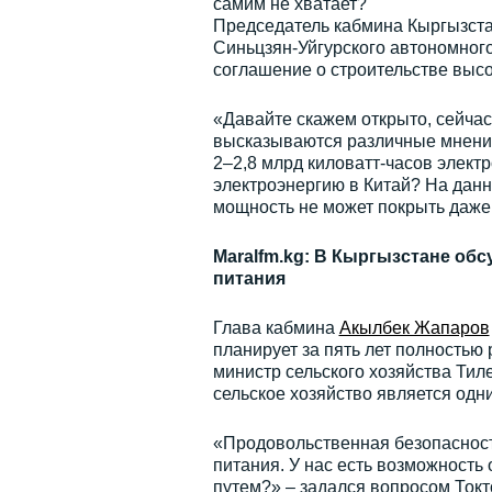
самим не хватает?
Председатель кабмина Кыргызст
Синьцзян-Уйгурского автономног
соглашение о строительстве высо
«Давайте скажем открыто, сейча
высказываются различные мнения
2–2,8 млрд киловатт-часов электр
электроэнергию в Китай? На дан
мощность не может покрыть даже 
Maralfm.kg: В Кыргызстане об
питания
Глава кабмина
Акылбек Жапаров
планирует за пять лет полность
министр сельского хозяйства Тил
сельское хозяйство является одн
«Продовольственная безопасност
питания. У нас есть возможность 
путем?» – задался вопросом Токто