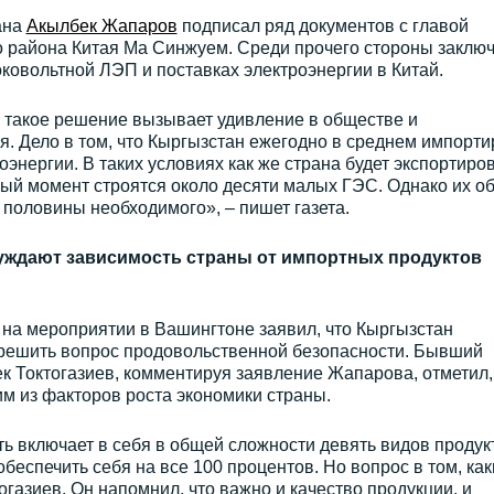
ана
Акылбек Жапаров
подписал ряд документов с главой
о района Китая Ма Синжуем. Среди прочего стороны заклю
ковольтной ЛЭП и поставках электроэнергии в Китай.
с такое решение вызывает удивление в обществе и
. Дело в том, что Кыргызстан ежегодно в среднем импорти
оэнергии. В таких условиях как же страна будет экспортиро
ный момент строятся около десяти малых ГЭС. Однако их о
половины необходимого», – пишет газета.
суждают зависимость страны от импортных продуктов
на мероприятии в Вашингтоне заявил, что Кыргызстан
ю решить вопрос продовольственной безопасности. Бывший
ек Токтогазиев, комментируя заявление Жапарова, отметил,
им из факторов роста экономики страны.
ь включает в себя в общей сложности девять видов продук
обеспечить себя на все 100 процентов. Но вопрос в том, ка
газиев. Он напомнил, что важно и качество продукции, и