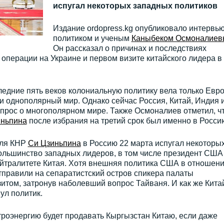
испугал некоторых западных политиков
Издание ordopress.kg опубликовало интервью
политиком и ученым
Каныбеком Осмоналие
Он рассказал о причинах и последствиях
операции на Украине и первом визите китайского лидера в
ледние пять веков колониальную политику вела только Евро
 однополярный мир. Однако сейчас Россия, Китай, Индия 
прос о многополярном мире. Также Осмоналиев отметил, ч
иньпина
после избрания на третий срок был именно в Росси
еля КНР
Си Цзиньпина
в Россию 22 марта испугал некоторы
ольшинство западных лидеров, в том числе президент США
йтралитете Китая. Хотя внешняя политика США в отношен
тправили на сепаратистский остров спикера палаты
итом, затронув наболевший вопрос Тайваня. И как же Кита
ул политик.
ктроэнергию будет продавать Кыргызстан Китаю, если даже