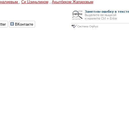
оналиевым
,
Си Цзиньпином
,
Акылбеком Жапаровым
tter
ВКонтакте