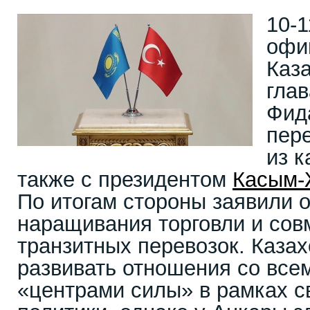
10-1
офи
Каз
гла
Фид
пер
из к
также с президентом
Касым-
По итогам стороны заявили 
наращивания торговли и сов
транзитных перевозок. Казах
развивать отношения со вс
«центрами силы» в рамках с