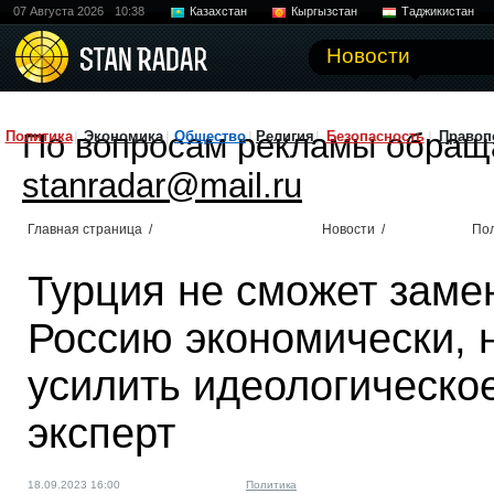
07 Августа 2026
10:38
Казахстан
Кыргызстан
Таджикистан
Новости
По вопросам рекламы обращ
Политика
Экономика
Общество
Религия
Безопасность
Правоп
stanradar@mail.ru
Главная страница
/
Новости
/
По
Турция не сможет заме
Россию экономически, 
усилить идеологическо
эксперт
18.09.2023 16:00
Политика