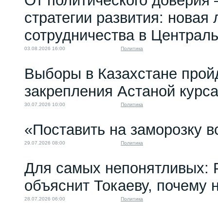
От политического доверия 
жителям...
стратегии развития: новая 
01.03.2024 10:00
сотрудничества в Централ
03.08.2026 16:00
Политика
Выборы в Казахстане прой
закрепления Астаной курс
30.07.2026 10:00
Политика
«Поставить на заморозку в
29.07.2026 08:00
Политика
Для самых непонятливых: 
объяснит Токаеву, почему
28.07.2026 06:00
Политика