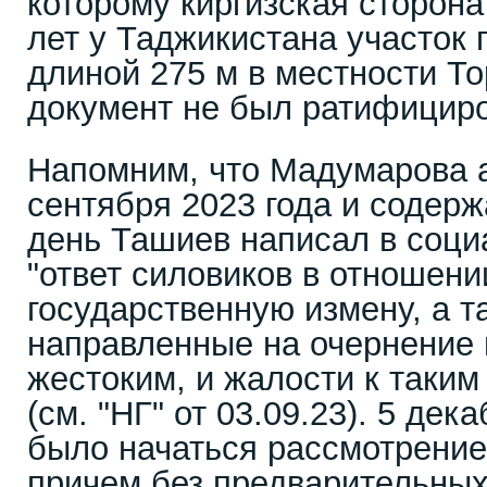
которому киргизская сторона
лет у Таджикистана участок 
длиной 275 м в местности То
документ не был ратифицир
Напомним, что Мадумарова 
сентября 2023 года и содерж
день Ташиев написал в социа
"ответ силовиков в отношени
государственную измену, а т
направленные на очернение 
жестоким, и жалости к таким
(см. "НГ" от 03.09.23). 5 дек
было начаться рассмотрени
причем без предварительны