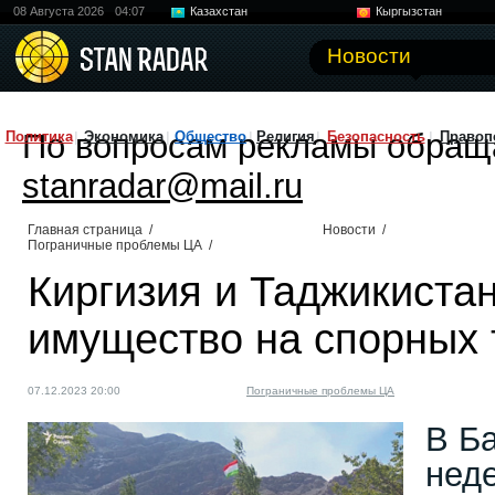
08 Августа 2026
04:07
Казахстан
Кыргызстан
Узбекистан
Китай
Новости
По вопросам рекламы обращ
Политика
Экономика
Общество
Религия
Безопасность
Правоп
stanradar@mail.ru
Главная страница
/
Новости
/
Пограничные проблемы ЦА
/
Киргизия и Таджикиста
имущество на спорных 
07.12.2023 20:00
Пограничные проблемы ЦА
В Б
нед