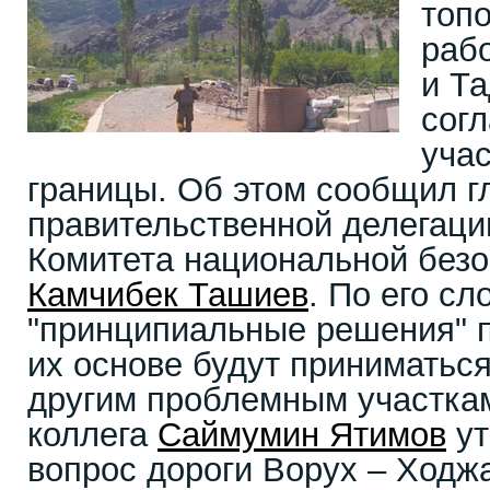
топ
раб
и Т
сог
учас
границы. Об этом сообщил г
правительственной делегаци
Комитета национальной безо
Камчибек Ташиев
. По его с
"принципиальные решения" п
их основе будут приниматьс
другим проблемным участкам
коллега
Саймумин Ятимов
ут
вопрос дороги Ворух – Ходж