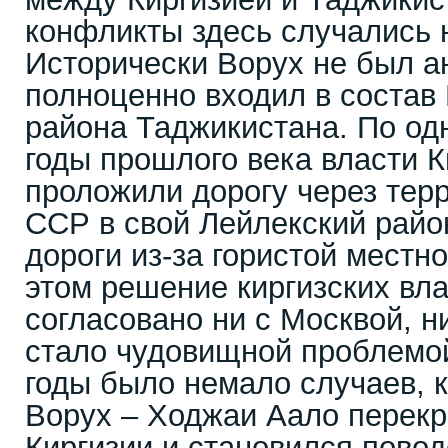
конфликты здесь случались 
Исторически Ворух не был а
полноценно входил в состав
района Таджикистана. По одн
годы прошлого века власти 
проложили дорогу через тер
ССР в свой Лейлекский райо
дороги из-за гористой местн
этом решение киргизских вл
согласовано ни с Москвой, н
стало чудовищной проблемо
годы было немало случаев, к
Ворух – Ходжаи Аало перек
Киргизии и становился пово