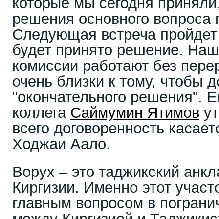
которые мы сегодня приняли
решения основного вопроса 
Следующая встреча пройдет 
будет принято решение. Наш
комиссии работают без пере
очень близки к тому, чтобы д
"окончательного решения". Е
коллега
Саймумин Ятимов
ут
всего договоренность касает
Ходжаи Аало.
Ворух – это таджикский анкл
Киргизии. Именно этот участ
главным вопросом в пограни
между Киргизией и Таджикис