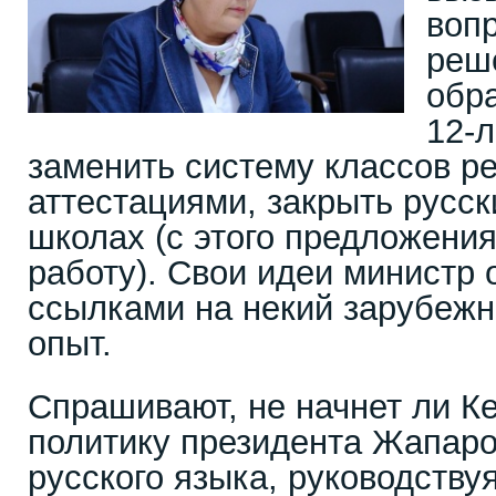
вопр
реш
обр
12-л
заменить систему классов р
аттестациями, закрыть русск
школах (с этого предложени
работу). Свои идеи министр
ссылками на некий зарубеж
опыт.
Спрашивают, не начнет ли К
политику президента Жапаро
русского языка, руководству