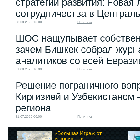
стратегии развития: новая 
сотрудничества в Централ
03.08.2026 16:00
Политика
ШОС нащупывает собствен
зачем Бишкек собрал журн
аналитиков со всей Еврази
01.08.2026 16:00
Политика
Решение пограничного воп
Киргизией и Узбекистаном 
региона
31.07.2026 06:00
Политика
«Большая Игра»: от
истории — к...