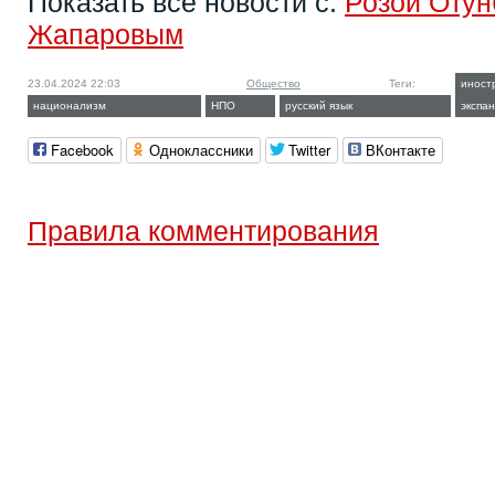
Показать все новости с:
Розой Отун
Жапаровым
23.04.2024 22:03
Общество
Теги:
иност
национализм
НПО
русский язык
экспа
Facebook
Одноклассники
Twitter
ВКонтакте
Правила комментирования