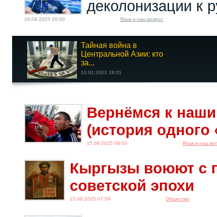
деколонизации к 
16.09.2025 20:00
Язык и нац.вопрос
Тайная война в
Центральной Азии: кто
за...
10.01.2023 18:01
Релоканты три года
Вернёмся к наши
спустя. Часть 4
12.08.2025 08:00
(история одного
15.09.2025 08:00
Язык и нац.во
Кыргызы воюют с 
советской эпохи
15.08.2025 07:59
Общество