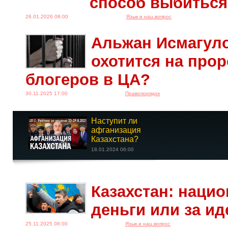
способ выбиться
26.01.2026 08:00
Язык и нац.вопрос
Альжан Исмагуло
охотится на про
блогеров в ЦА?
30.11.2025 17:00
Правопорядок
Наступит ли
афганизация
Казахстана?
18.01.2024 06:00
Казахстан: нацио
«Баба Яга против».
Коллективная...
деньги или за и
23.04.2024 08:00
25.11.2025 08:00
Язык и нац.вопрос