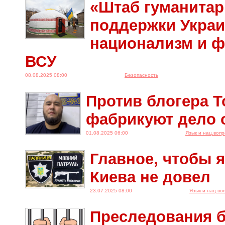
«Штаб гуманита
поддержки Украи
национализм и 
ВСУ
08.08.2025 08:00
Безопасность
Против блогера Т
фабрикуют дело 
01.08.2025 06:00
Язык и нац.вопр
Главное, чтобы 
Киева не довел
23.07.2025 08:00
Язык и нац.во
Преследования б