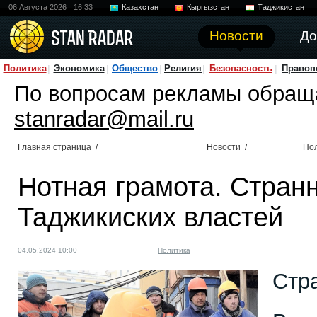
06 Августа 2026
16:33
Казахстан
Кыргызстан
Таджикистан
Новости
До
Политика
Экономика
Общество
Религия
Безопасность
Правоп
По вопросам рекламы обращ
stanradar@mail.ru
Главная страница
/
Новости
/
По
Нотная грамота. Стра
Таджикиских властей
04.05.2024 10:00
Политика
Стр