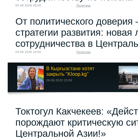
05.08.2026 06:00
Политика
От политического доверия 
стратегии развития: новая 
сотрудничества в Централ
03.08.2026 16:00
Политика
В Кыргызстане хотят
закрыть "Kloop.kg"
29.08.2023 15:00
Токтогул Какчекеев: «Дейс
порождают критическую си
Центральной Азии!»