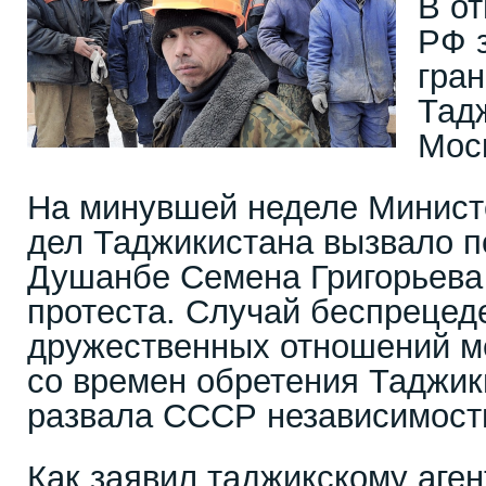
В от
РФ 
гран
Тад
Моск
На минувшей неделе Минист
дел Таджикистана вызвало п
Душанбе Семена Григорьева 
протеста. Случай беспрецед
дружественных отношений м
со времен обретения Таджик
развала СССР независимост
Как заявил таджикскому аген