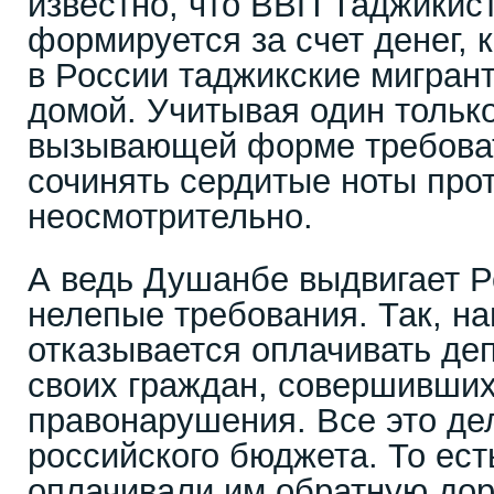
известно, что ВВП Таджикис
формируется за счет денег,
в России таджикские мигран
домой. Учитывая один только 
вызывающей форме требоват
сочинять сердитые ноты прот
неосмотрительно.
А ведь Душанбе выдвигает Р
нелепые требования. Так, на
отказывается оплачивать де
своих граждан, совершивших
правонарушения. Все это дел
российского бюджета. То ест
оплачивали им обратную дор