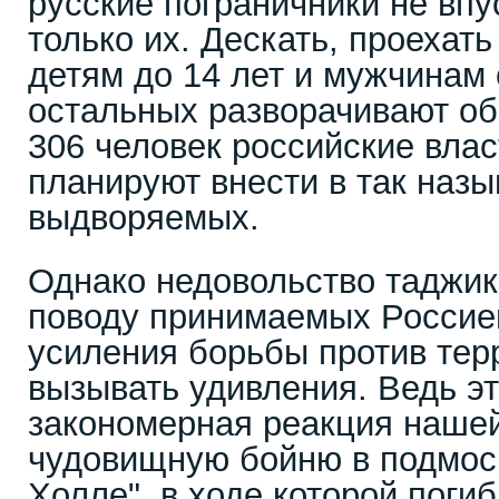
русские пограничники не вп
только их. Дескать, проехат
детям до 14 лет и мужчинам 
остальных разворачивают об
306 человек российские влас
планируют внести в так наз
выдворяемых.
Однако недовольство таджик
поводу принимаемых Россие
усиления борьбы против тер
вызывать удивления. Ведь эт
закономерная реакция нашей
чудовищную бойню в подмос
Холле", в ходе которой погиб