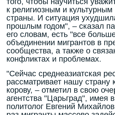
того, чтобы научиться уваж
к религиозным и культурны
страны. И ситуация ухудшил
прошлым годом", – сказал п
его словам, есть "все больш
объединении мигрантов в пр
сообщества, а также о связа
конфликтах и проблемах.
"Сейчас среднеазиатская ре
рассматривает нашу страну
корову, – отметил в свою оч
агентства "Царьград", имея 
политолог Евгений Михайлов.
раз мигранты массово задей