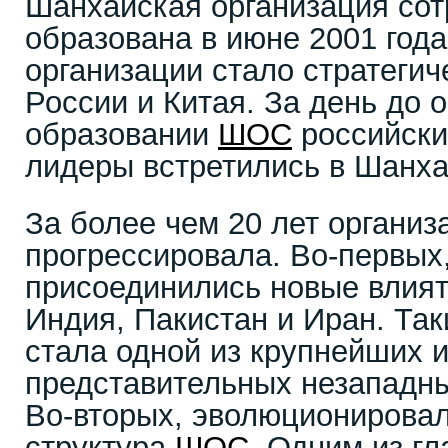
Шанхайская организация сот
образована в июне 2001 года
организации стало стратегич
России и Китая. За день до 
образовании
ШОС
российски
лидеры встретились в Шанха
За более чем 20 лет организ
прогрессировала. Во-первых,
присоединились новые влият
Индия, Пакистан и Иран. Та
стала одной из крупнейших 
представительных незападны
Во-вторых, эволюционировал
структура
ШОС
. Одним из г