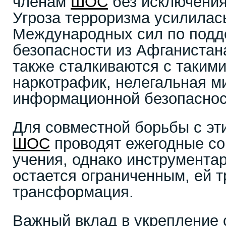
членам
ШОС
без исключения
Угроза терроризма усилилас
Международных сил по под
безопасности из Афганиста
также сталкиваются с такими
наркотрафик, нелегальная ми
информационной безопаснос
Для совместной борьбы с эт
ШОС
проводят ежегодные с
учения, однако инструмента
остается ограниченным, ей 
трансформация.
Важный вклад в укрепление 