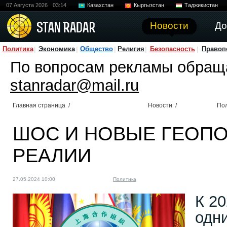
07 Августа 2026
03:14
Казахстан
Кыргызстан
Таджикистан
Новости
До
Политика
Экономика
Общество
Религия
Безопасность
Правоп
По вопросам рекламы обращ
stanradar@mail.ru
Главная страница
/
Новости
/
По
ШОС И НОВЫЕ ГЕОП
РЕАЛИИ
27.05.2024 10:00
Политика
К 20
одн