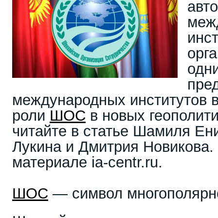
авт
меж
инс
орг
одн
пре
международных институтов в
роли
ШОС
в новых геополити
читайте в статье Шамиля Ен
Лукина и Дмитрия Новикова.
материале ia-centr.ru.
ШОС
— символ многополярн