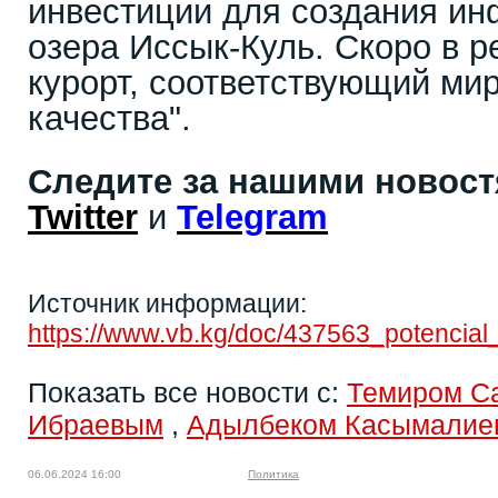
инвестиции для создания ин
озера Иссык-Куль. Скоро в р
курорт, соответствующий ми
качества".
Следите за нашими новос
Twitter
и
Telegram
Источник информации:
https://www.vb.kg/doc/437563_potencial
Показать все новости с:
Темиром С
Ибраевым
,
Адылбеком Касымалие
06.06.2024 16:00
Политика