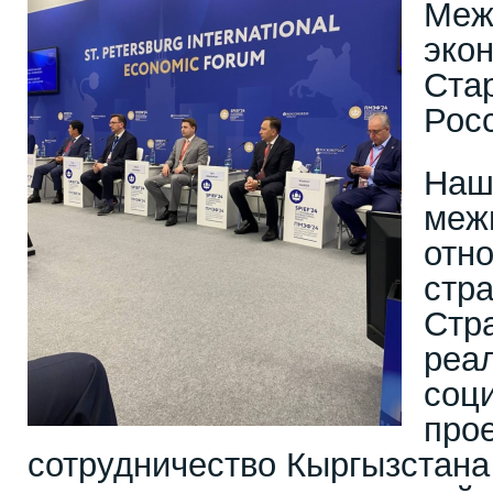
Меж
эко
Ста
Росс
Наш
меж
отн
стра
Стр
реа
соц
про
сотрудничество Кыргызстана