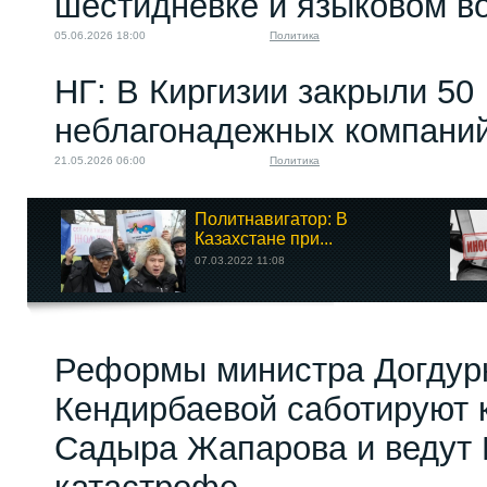
шестидневке и языковом в
05.06.2026 18:00
Политика
НГ: В Киргизии закрыли 50
неблагонадежных компани
21.05.2026 06:00
Политика
Политнавигатор: В
Казахстане при...
07.03.2022 11:08
Реформы министра Догдур
Кендирбаевой саботируют 
Садыра Жапарова и ведут 