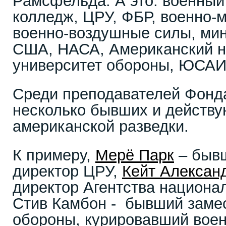
Рамсфельда. А это: военны
колледж, ЦРУ, ФБР, военно-
военно-воздушные силы, ми
США, НАСА, Американский 
университет обороны, ЮСАИД
Среди преподавателей Фонд
несколько бывших и действ
американской разведки.
К примеру,
Мерё Парк
– быв
директор ЦРУ,
Кейт Алексан
директор Агентства национа
Стив Камбон - бывший заме
обороны, курировавший воен