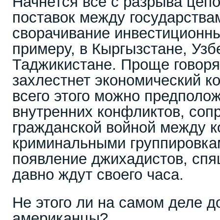
Начнется все с разрыва цепо
поставок между государствам
сворачивание инвестиционны
примеру, в Кыргызстане, Узб
Таджикистане. Проще говор
захлестнет экономический ко
всего этого можно предполо
внутренних конфликтов, соп
гражданской войной между 
криминальными группировками
появление джихадистов, спя
давно ждут своего часа.
Не этого ли на самом деле 
американцы?