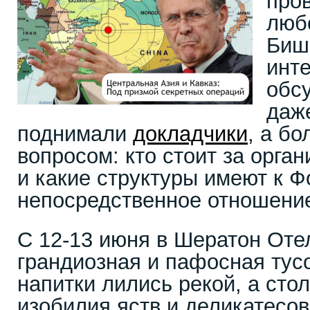
про
люб
Биш
инте
обс
даж
поднимали
докладчики
, а б
вопросом: кто стоит за орга
и какие структуры имеют к 
непосредственное отношен
С 12-13 июня в Шератон От
грандиозная и пафосная тус
напитки лились рекой, а сто
изобилия яств и деликатесов