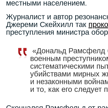
местными населением.
Журналист и автор резонанс
Джереми Скейхилл так
прок
преступления министра обо
«Дональд Рамсфелд 
военным преступником
систематическими пы
убийствами мирных ж
и незаконными войнам
и то, как его следует
Скончался Рамсфельд от рака