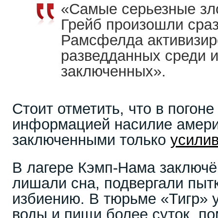
«Самые серьезные зл
Грейб произошли сра
Рамсфелда активизир
разведданных среди и
заключенных».
Стоит отметить, что в погоне
информацией насилие амери
заключенными только
усили
В лагере Кэмп-Нама заключё
лишали сна, подвергали пыт
избиению. В тюрьме «Тигр» 
воды и пищи более суток, п