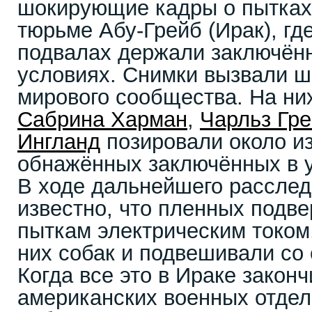
шокирующие кадры о пытках
тюрьме Абу-Грейб (Ирак), гд
подвалах держали заключённ
условиях. Снимки вызвали ш
мирового сообщества. На н
Сабрина Харман
,
Чарльз Гр
Ингланд
позировали около из
обнажённых заключённых в у
В ходе дальнейшего расслед
известно, что пленных подве
пыткам электрическим током
них собак и подвешивали со
Когда все это в Ираке закон
американских военных отде