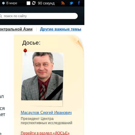
В мире
90 секунд
ентральной Азии
Другие важные темы
Досье:
ал
ся
Масаулов Сергей Иванович
ает
Президент Центра
перспективных исследований
Перейти в раздел «ДОСЬЕ»
е