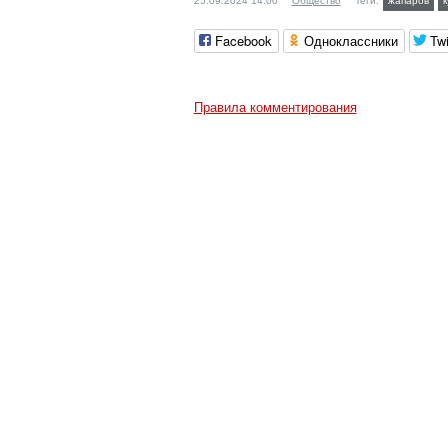
25.09.2024 14:00
Общество
Теги:
жапаров
к
Facebook
Одноклассники
Twi
Правила комментирования