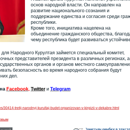
основ народной власти. Он направлен на
развитие национального сознания и
поддержание единства и согласия среди гра
республики.
Кроме того, инициатива нацелена на
объединение гражданского общества, благод
чему республика будет развиваться устойчив
 для Народного Курултая займется специальный комитет,
мочных представителей президента в различных регионах, а
сударственных органов и органов местного самоуправлени
вать безопасность во время народного собрания будут
них дел.
 на
Facebook
,
Twitter
и
Telegram
ws/30414-tretij-narodnyj-kurultaj-budet-organizovan-v-kirgizii-v-dekabre.html
овым