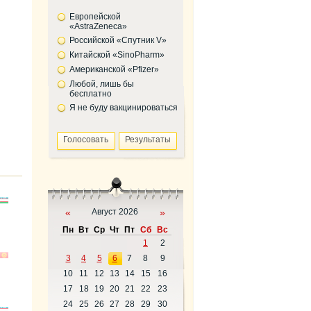
Европейской
«AstraZeneca»
Российской «Спутник V»
Китайской «SinoPharm»
Американской «Pfizer»
Любой, лишь бы
бесплатно
Я не буду вакцинироваться
«
Август 2026
»
Пн
Вт
Ср
Чт
Пт
Сб
Вс
1
2
3
4
5
6
7
8
9
10
11
12
13
14
15
16
17
18
19
20
21
22
23
24
25
26
27
28
29
30