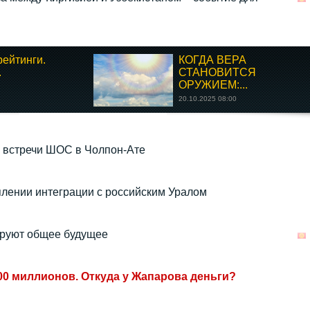
ейтинги.
КОГДА ВЕРА
.
СТАНОВИТСЯ
ОРУЖИЕМ:...
20.10.2025 08:00
 встречи ШОС в Чолпон-Ате
плении интеграции с российским Уралом
ируют общее будущее
00 миллионов. Откуда у Жапарова деньги?