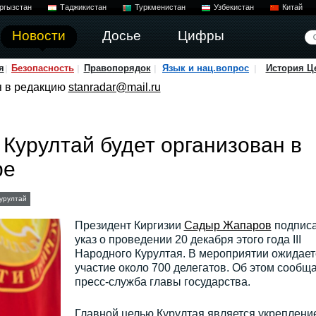
ргызстан
Таджикистан
Туркменистан
Узбекистан
Китай
Новости
Досье
Цифры
я
Безопасность
Правопорядок
Язык и нац.вопрос
История Ц
я в редакцию
stanradar@mail.ru
Курултай будет организован в
ре
урултай
Президент Киргизии
Садыр Жапаров
подпис
указ о проведении 20 декабря этого года III
Народного Курултая. В мероприятии ожидает
участие около 700 делегатов. Об этом сообщ
пресс-служба главы государства.
Главной целью Курултая является укреплени