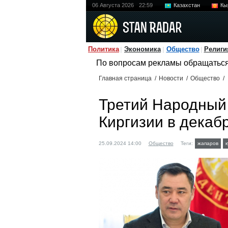
06 Августа 2026
22:59
Казахстан
Кы
Политика
Экономика
Общество
Религи
По вопросам рекламы обращатьс
Главная страница
/
Новости
/
Общество
/
Третий Народный 
Киргизии в декаб
25.09.2024 14:00
Общество
Теги:
жапаров
к