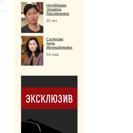
Ногойбаева
Эльмира
Абылбековна
55 лет
Салянова
Аида
Женишбековна
54 года