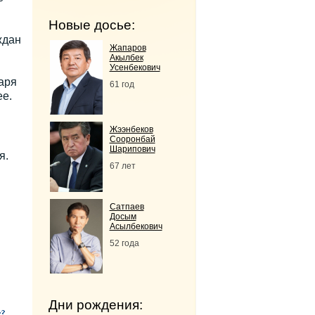
Новые досье:
ждан
Жапаров
Акылбек
Усенбекович
аря
61 год
ее.
Жээнбеков
Сооронбай
Шарипович
я.
67 лет
Сатпаев
Досым
Асылбекович
52 года
Дни рождения: