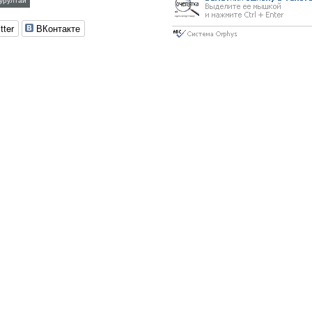
урултай
tter
ВКонтакте