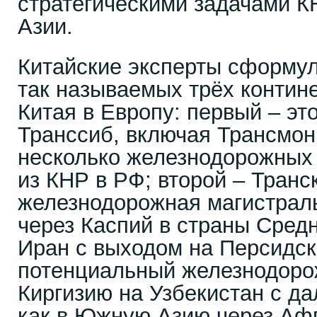
стратегическими задачами К
Азии.
Китайские эксперты сформу
так называемых трёх контин
Китая в Европу: первый – эт
Транссиб, включая Трансмон
несколько железнодорожных
из КНР в РФ; второй – Транс
железнодорожная магистраль
через Каспий в страны Средн
Иран с выходом на Персидски
потенциальный железнодоро
Киргизию на Узбекистан с 
как в Южную Азию через Афга