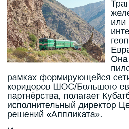
Тра
жел
или 
инт
геоп
Евра
Она
пил
рамках формирующейся сети
коридоров ШОС/Большого ев
партнёрства, полагает Кубат
исполнительный директор Це
решений «Аппликата».