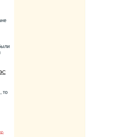
ане
были
и
ЭС
, то
ez-