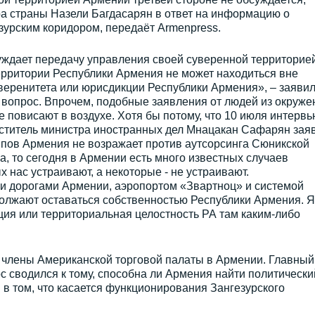
ра страны Назели Багдасарян в ответ на информацию о
зурским коридором, передаёт Armenpress.
уждает передачу управления своей суверенной территорие
территории Республики Армения не может находиться вне
веренитета или юрисдикции Республики Армения», – заяви
 вопрос. Впрочем, подобные заявления от людей из окруже
е повисают в воздухе. Хотя бы потому, что 10 июля интервь
ститель министра иностранных дел Мнацакан Сафарян заяв
ипов Армения не возражает против аутсорсинга Сюникской
а, то сегодня в Армении есть много известных случаев
х нас устраивают, а некоторые - не устраивают.
 дорогами Армении, аэропортом «Звартноц» и системой
олжают оставаться собственностью Республики Армения. Я
кция или территориальная целостность РА там каким-либо
ь члены Американской торговой палаты в Армении. Главный
 сводился к тому, способна ли Армения найти политически
в том, что касается функционирования Зангезурского