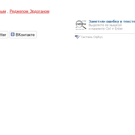
вым
,
Реджепом Эрдоганом
tter
ВКонтакте