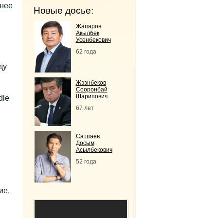
анее
Новые досье:
Жапаров
Акылбек
Усенбекович
62 года
ду
Жээнбеков
Сооронбай
Шарипович
dle
67 лет
Сатпаев
Досым
Асылбекович
52 года
ие,