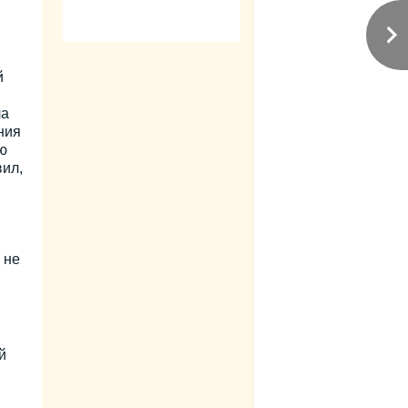
й
ла
ния
ю
ил,
 не
й