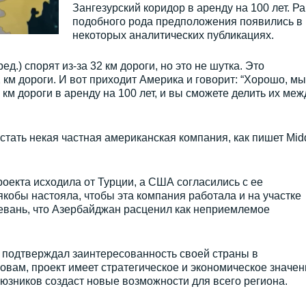
Зангезурский коридор в аренду на 100 лет. Р
подобного рода предположения появились в
некоторых аналитических публикациях.
д.) спорят из-за 32 км дороги, но это не шутка. Это
 км дороги. И вот приходит Америка и говорит: “Хорошо, мы
 км дороги в аренду на 100 лет, и вы сможете делить их меж
стать некая частная американская компания, как пишет Mid
роекта исходила от Турции, а США согласились с ее
обы настояла, чтобы эта компания работала и на участке
евань, что Азербайджан расценил как неприемлемое
подтверждал заинтересованность своей страны в
овам, проект имеет стратегическое и экономическое значен
оюзников создаст новые возможности для всего региона.