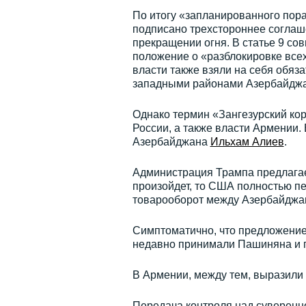
По итогу «запланированного пор
подписано трехстороннее соглаш
прекращении огня. В статье 9 со
положение о «разблокировке всех
власти также взяли на себя обяз
западными районами Азербайджан
Однако термин «Зангезурский кор
России, а также власти Армении.
Азербайджана
Ильхам Алиев
.
Администрация Трампа предлагает
произойдет, то США полностью пе
товарооборот между Азербайджано
Симптоматично, что предложение 
недавно принимали Пашиняна и г
В Армении, между тем, выразили
Передача контроля над суверенно