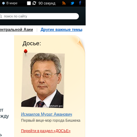
В мире
90 секунд
ентральной Азии
Другие важные темы
Досье:
ет
Исмаилов Мурат Аманович
ежду
Первый вице-мэр города Бишкека
Перейти в раздел «ДОСЬЕ»
ь