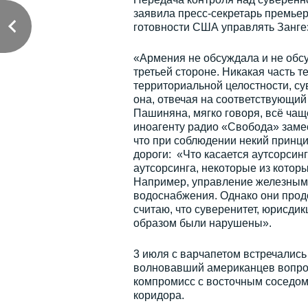
заявила пресс-секретарь премье
готовности США управлять Занге
«Армения не обсуждала и не обс
третьей стороне. Никакая часть 
территориальной целостности, су
она, отвечая на соответствующий
Пашиняна, мягко говоря, всё чащ
иноагенту радио «Свобода» заме
что при соблюдении некий принц
дороги: «Что касается аутсорсинг
аутсорсинга, некоторые из которы
Например, управление железными
водоснабжения. Однако они прод
считаю, что суверенитет, юрисди
образом были нарушены».
3 июля с варчапетом встречалис
волновавший американцев вопрос
компромисс с восточным соседом 
коридора.