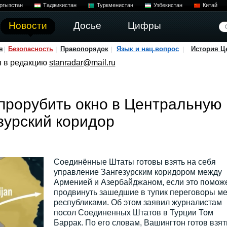
ргызстан
Таджикистан
Туркменистан
Узбекистан
Китай
Новости
Досье
Цифры
я
Безопасность
Правопорядок
Язык и нац.вопрос
История Ц
я в редакцию
stanradar@mail.ru
прорубить окно в Центральную
зурский коридор
Соединённые Штаты готовы взять на себя
управление Зангезурским коридором между
Арменией и Азербайджаном, если это помож
продвинуть зашедшие в тупик переговоры м
республиками. Об этом заявил журналистам
посол Соединенных Штатов в Турции Том
Баррак. По его словам, Вашингтон готов взят