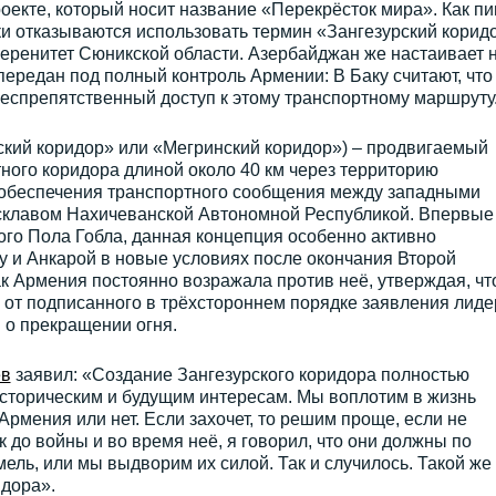
оекте, который носит название «Перекрёсток мира». Как п
ики отказываются использовать термин «Зангезурский корид
уверенитет Сюникской области. Азербайджан же настаивает 
передан под полный контроль Армении: В Баку считают, что
еспрепятственный доступ к этому транспортному маршруту
ский коридор» или «Мегринский коридор») – продвигаемый
ного коридора длиной около 40 км через территорию
 обеспечения транспортного сообщения между западными
склавом Нахичеванской Автономной Республикой. Впервые
го Пола Гобла, данная концепция особенно активно
ку и Анкарой в новые условиях после окончания Второй
ак Армения постоянно возражала против неё, утверждая, чт
 от подписанного в трёхстороннем порядке заявления лиде
 о прекращении огня.
ев
заявил: «Создание Зангезурского коридора полностью
сторическим и будущим интересам. Мы воплотим в жизнь
 Армения или нет. Если захочет, то решим проще, если не
ак до войны и во время неё, я говорил, что они должны по
ель, или мы выдворим их силой. Так и случилось. Такой же
идора».