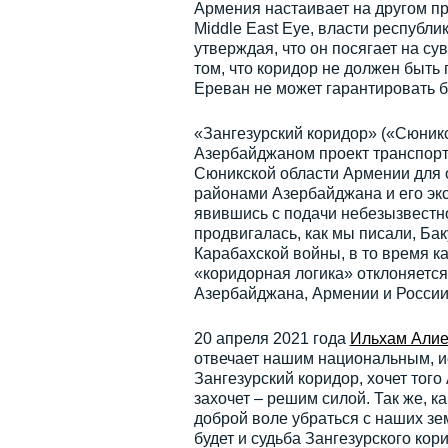
Армения настаивает на другом пр
Middle East Eye, власти республ
утверждая, что он посягает на с
том, что коридор не должен быть 
Ереван не может гарантировать б
«Зангезурский коридор» («Сюник
Азербайджаном проект транспорт
Сюникской области Армении для
районами Азербайджана и его эк
явившись с подачи небезызвестно
продвигалась, как мы писали, Ба
Карабахской войны, в то время к
«коридорная логика» отклоняется
Азербайджана, Армении и России
20 апреля 2021 года
Ильхам Али
отвечает нашим национальным, и
Зангезурский коридор, хочет того
захочет – решим силой. Так же, к
доброй воле убраться с наших зем
будет и судьба Зангезурского кор