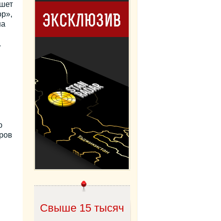
ишет
ор»,
на
.
о
ров
Свыше 15 тысяч