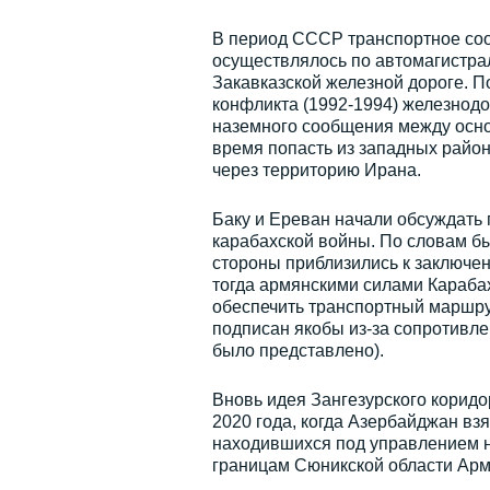
В период СССР транспортное со
осуществлялось по автомагистрал
Закавказской железной дороге. П
конфликта (1992-1994) железнод
наземного сообщения между осно
время попасть из западных райо
через территорию Ирана.
Баку и Ереван начали обсуждать 
карабахской войны. По словам б
стороны приблизились к заключе
тогда армянскими силами Карабах
обеспечить транспортный маршрут
подписан якобы из-за сопротивле
было представлено).
Вновь идея Зангезурского коридо
2020 года, когда Азербайджан взя
находившихся под управлением н
границам Сюникской области Арм