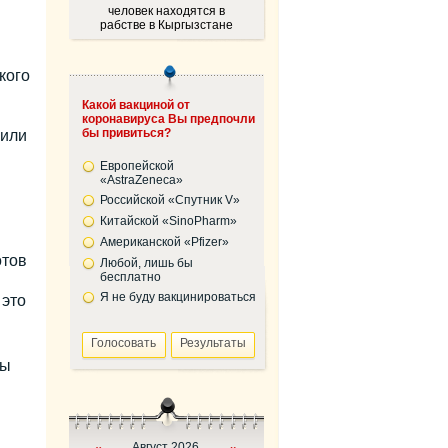
человек находятся в
рабстве в Кыргызстане
кого
Какой вакциной от
коронавируса Вы предпочли
бы привиться?
 или
Европейской
«AstraZeneca»
Российской «Спутник V»
Китайской «SinoPharm»
Американской «Pfizer»
отов
Любой, лишь бы
бесплатно
Я не буду вакцинироваться
 это
ны
Август 2026