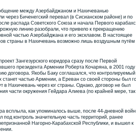
общение между Азербайджаном и Нахичеванью
и через Биченегский перевал (в Сисианском районе) и по
осле распада Советского Союза и начала Первого карабахс
орожную линию разобрали, что привело к прекращению
вной частью Азербайджана и его эксклавом. В настоящее
нов страны в Нахичевань возможно лишь воздушным путём
проект Зангезурского коридора сразу после Первой
ывшего президента Армении Роберта Кочаряна, в 2001 году
нию договора. Якобы Баку соглашался, что контролируемый
 станет частью Армении, а Ереван со своей стороны был г
 в Нахичевань через юг страны. Однако, договор не был
ния части окружения Гейдара Алиева (по крайней мере, так
ра всплыла, как упоминалось выше, после 44-дневной вой
л под контроль значительную часть территорий, ранее
епризнанной Нагорно-Карабахской Республики, и вышел к
ении.