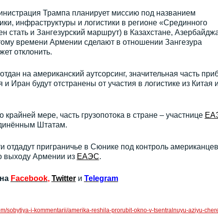
министрация Трампа планирует миссию под названием
ики, инфраструктуры и логистики в регионе «Срединного
ен стать и Зангезурский маршрут) в Казахстане, Азербайдж
 этому времени Армении сделают в отношении Зангезура
жет отклонить.
 отдан на американский аутсорсинг, значительная часть при
я и Иран будут отстранены от участия в логистике из Китая 
по крайней мере, часть грузопотока в стране – участнице
ЕА
единённым Штатам.
ти отдадут приграничье в Сюнике под контроль американцев
но выходу Армении из
ЕАЭС
.
 на
Facebook
,
Twitter
и
Telegram
com/sobytiya-i-kommentarii/amerika-reshila-prorubit-okno-v-tsentralnuyu-aziyu-cher