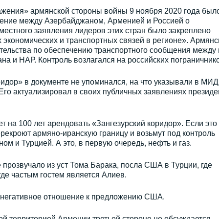
ажения» армянской стороны войны 9 ноября 2020 года был
ение между Азербайджаном, Арменией и Россией о
вместного заявления лидеров этих стран было закреплено
 экономических и транспортных связей в регионе». Армянс
ательства по обеспечению транспортного сообщения между 
а и НАР. Контроль возлагался на российских пограничнико
идор» в документе не упоминался, на что указывали в МИД
 Его актуализировал в своих публичных заявлениях президе
 на 100 лет арендовать «Зангезурский коридор». Если это
рекроют армяно-иранскую границу и возьмут под контроль
м и Турцией. А это, в первую очередь, нефть и газ.
прозвучало из уст Тома Барака, посла США в Турции, где
де частым гостем является Алиев.
 негативное отношение к предложению США.
й территорией Армении третьей стороне не обсуждается,