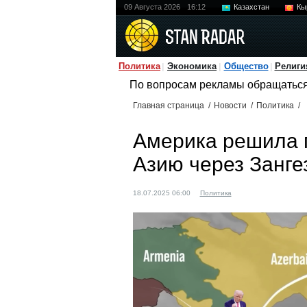
09 Августа 2026
16:12
Казахстан
Кы
Политика
Экономика
Общество
Религи
По вопросам рекламы обращатьс
Главная страница
/
Новости
/
Политика
/
Америка решила 
Азию через Занге
18.07.2025 06:00
Политика